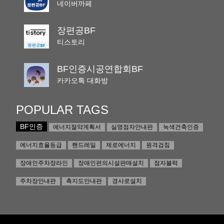
네이버까페
장편공BF
티스토리
BF인증시공연합회BF
카카오톡 대화방
POPULAR TAGS
BF인증
에너지절약계획서
실명점자안내판
녹색건축인증
에너지효율등급
핸드레일
제로에너지
원격검침
장애인주차장라인
장애인편의시설판매설치
점자블럭
주차장안내판
촉지도안내판
경사로설치