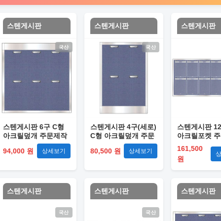
스텐게시판
스텐게시판
스텐게시판
국산
국산
스텐게시판 6구 C형
스텐게시판 4구(세로)
스텐게시판 12
아크릴덮개 주문제작
C형 아크릴덮개 주문
아크릴포켓 
제작
161,500
94,000 원
80,500 원
상세보기
상세보기
원
스텐게시판
스텐게시판
스텐게시판
국산
국산