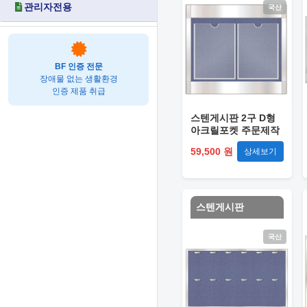
관리자전용
국산
BF 인증 전문
장애물 없는 생활환경
인증 제품 취급
스텐게시판 2구 D형
아크릴포켓 주문제작
59,500 원
상세보기
스텐게시판
국산