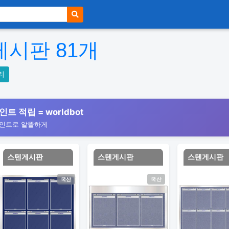
게시판
81
개
리
인트 적립 = worldbot
포인트로 알뜰하게
스텐게시판
스텐게시판
스텐게시판
국산
국산