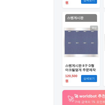
상세보기
원
스텐게시판
국산
스텐게시판 8구 D형
아크릴덮개 주문제작
120,500
상세보기
원
🚀 worldbot
🚀
구매 금액의 1% 포인