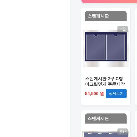
스텐게시판
국산
스텐게시판 2구 C형
아크릴덮개 주문제작
54,500 원
상세보기
스텐게시판
국산