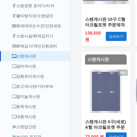
소방관련 표지/스티커
불티방지포/소방담요
스텐게시판 10구 C형
아크릴포켓 주문제작
화재대피손수건/안전세트
138,500
소방시설/화재감지기
상세보기
원
화재감시/개인진화장비
스텐게시판
스텐게시판
갈바게시판
국산
강화유리게시판
로고게시판/기타부속
알미늄게시판
원목게시판
대형게시판
스텐게시판 4구(세로)
스텐입간판
A형 아크릴포켓 주문
제작
73,000 원
놀이터 표지판
상세보기