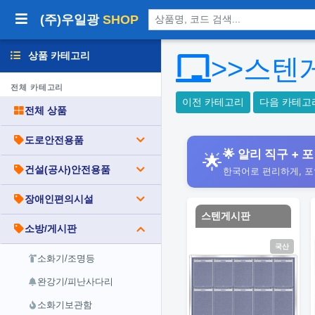
상품 검색
(주)우일광
SHOP
상품 카테고리
>>스텐
전체 카테고리
이전 카테고리
다음 카테고
전체 상품
도로안전용품
🌟 알리 직구 + 포
🌟
건설(공사)안전용품
한국어로 편리하게, 
장애인편의시설
스텐게시판
소방/게시판
국산
소화기/조명등
완강기/피난사다리
소화기보관함