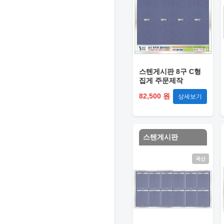
스텐게시판 8구 C형
집게 주문제작
82,500 원
상세보기
스텐게시판
국산