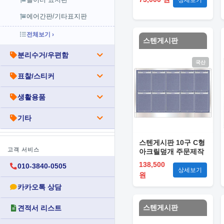
에어간판/기타표지판
전체보기 ›
스텐게시판
분리수거/우편함
국산
표찰/스티커
생활용품
기타
스텐게시판 10구 C형
고객 서비스
아크릴덮개 주문제작
138,500
010-3840-0505
상세보기
원
카카오톡 상담
스텐게시판
견적서 리스트