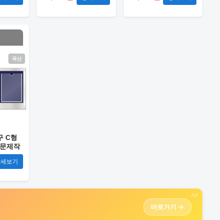
국산
구 C형
주문제작
상세보기
AD
바로가기 →