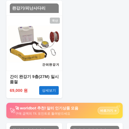
완강기/피난사다리
국산
간이 완강기 9층(27M) 일시
품절
69,000 원
상세보기
AD
🚀 worldbot 추천! 알리 인기상품 모음
🚀
바로가기 →
구매 금액의 1% 포인트로 돌려받으세요