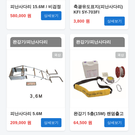
피난사다리 15.6M / 비검정
축광유도표지(피난사다리)
KFI SY-703FI
580,000 원
상세보기
3,800 원
상세보기
완강기/피난사다리
완강기/피난사다리
국산
국산
피난사다리 5.6M
완강기 5층(15M) 랜덤출고
209,000 원
64,500 원
상세보기
상세보기