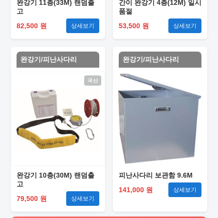
완강기 11층(33M) 랜덤출
간이 완강기 4층(12M) 일시
고
품절
82,500 원
53,500 원
상세보기
상세보기
완강기/피난사다리
완강기/피난사다리
국산
완강기 10층(30M) 랜덤출
피난사다리 보관함 9.6M
고
141,000 원
상세보기
79,500 원
상세보기