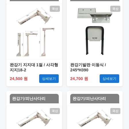
국산
국산
완강기 지지대 1절 / 사각형
완강기발판 이동식 /
지지18-2
245*H390
24,500 원
24,700 원
상세보기
상세보기
완강기/피난사다리
완강기/피난사다리
국산
국산