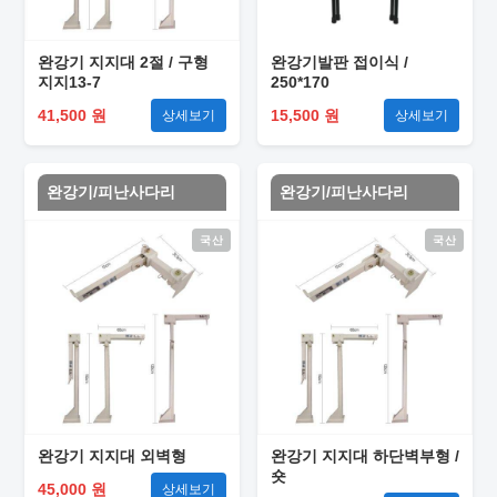
완강기 지지대 2절 / 구형
완강기발판 접이식 /
지지13-7
250*170
41,500 원
15,500 원
상세보기
상세보기
완강기/피난사다리
완강기/피난사다리
국산
국산
완강기 지지대 외벽형
완강기 지지대 하단벽부형 /
숏
45,000 원
상세보기