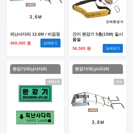
피난사다리 12.6M / 비검정
간이 완강기 5층(15M) 일시
품절
469,000 원
상세보기
56,500 원
상세보기
완강기/피난사다리
완강기/피난사다리
대한민국
국산