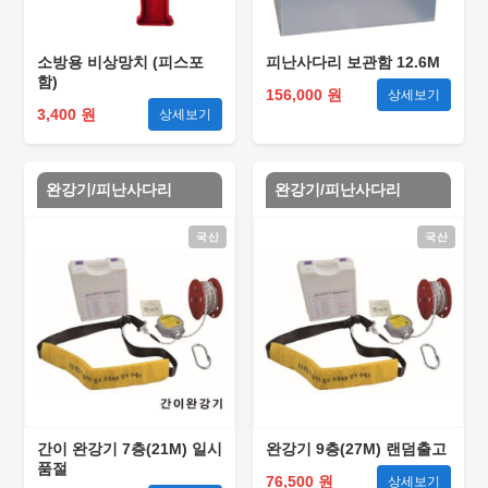
소방용 비상망치 (피스포
피난사다리 보관함 12.6M
함)
156,000 원
상세보기
3,400 원
상세보기
완강기/피난사다리
완강기/피난사다리
국산
국산
간이 완강기 7층(21M) 일시
완강기 9층(27M) 랜덤출고
품절
76,500 원
상세보기