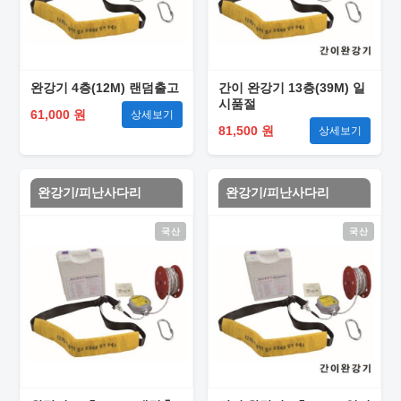
완강기 4층(12M) 랜덤출고
간이 완강기 13층(39M) 일
시품절
61,000 원
상세보기
81,500 원
상세보기
완강기/피난사다리
완강기/피난사다리
국산
국산