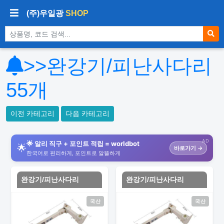
(주)우일광
SHOP
상품 검색
>>완강기/피난사다리
55
개
이전 카테고리
다음 카테고리
AD
🌟 알리 직구 + 포인트 적립 = worldbot
🌟
바로가기 →
한국어로 편리하게, 포인트로 알뜰하게
완강기/피난사다리
완강기/피난사다리
국산
국산