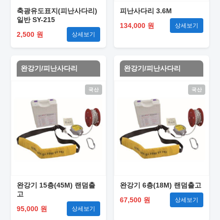
축광유도표지(피난사다리)
피난사다리 3.6M
일반 SY-215
134,000 원
상세보기
2,500 원
상세보기
완강기/피난사다리
완강기/피난사다리
국산
국산
완강기 15층(45M) 랜덤출
완강기 6층(18M) 랜덤출고
고
67,500 원
상세보기
95,000 원
상세보기