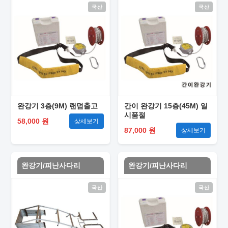
국산
국산
완강기 3층(9M) 랜덤출고
간이 완강기 15층(45M) 일
시품절
58,000 원
상세보기
87,000 원
상세보기
완강기/피난사다리
완강기/피난사다리
국산
국산