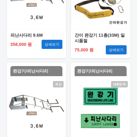
피난사다리 9.6M
간이 완강기 11층(33M) 일
시품절
358,000 원
상세보기
75,000 원
상세보기
완강기/피난사다리
완강기/피난사다리
국산
대한민국