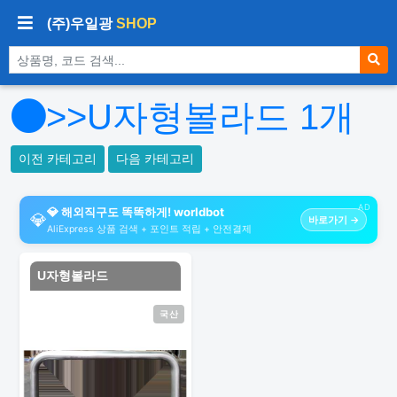
(주)우일광
SHOP
상품 검색
>>U자형볼라드
1
개
이전 카테고리
다음 카테고리
AD
💎 해외직구도 똑똑하게! worldbot
💎
바로가기 →
AliExpress 상품 검색 + 포인트 적립 + 안전결제
U자형볼라드
국산