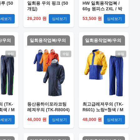
루 (50
일회용 우의 핑크 (50
HW 일회용작업복 /
개입)
60g 원피스 2XL / 박
스(24개입)
26,200 원
53,500 원
상세보기
상세보기
상세보기
/우의
일회용작업복/우의
일회용작업복/우의
수입
수입
수입
(TK-
등산용하이포라코팅
최고급레져우의 (TK-
회색 / M
레져우의 (TK-R8004)
R601) 노랑+청색 / M
곤색 / M
46,000 원
48,000 원
상세보기
상세보기
상세보기