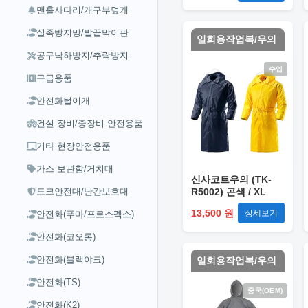
맨홀사다리/개구부덮개
실족방지망/발끝막이판
일회용작업복/우의
공구낙하방지/추락방지
수입
구급용품
안전화털이개
건설 장비/중장비 안전용품
기타 현장안전용품
가스 보관함/거치대
신사코트우의 (TK-
R5002) 곤색 / XL
도크안전대/난간보호대
13,500 원
상세보기
안전화(푸마/프로스펙스)
안전화(코오롱)
안전화(블랙야크)
일회용작업복/우의
안전화(TS)
중국(OEM)
안전화(K2)