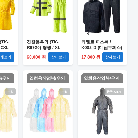
TK-
경찰용우의 (TK-
카멜로 피스복 /
 2XL
R6920) 형광 / XL
K002-D (데님투피스)
L
60,000 원
17,800 원
상세보기
상세보기
상세보기
/우의
일회용작업복/우의
일회용작업복/우의
수입
수입
중국(OEM)