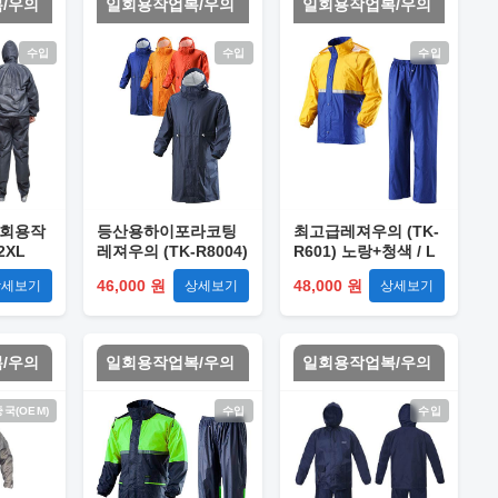
/우의
일회용작업복/우의
일회용작업복/우의
수입
수입
수입
일회용작
등산용하이포라코팅
최고급레져우의 (TK-
2XL
레져우의 (TK-R8004)
R601) 노랑+청색 / L
곤색 / L
46,000 원
48,000 원
상세보기
상세보기
상세보기
/우의
일회용작업복/우의
일회용작업복/우의
중국(OEM)
수입
수입