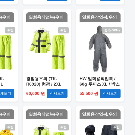
/우의
일회용작업복/우의
일회용작업복/우의
수입
수입
중국(OEM)
K-
경찰용우의 (TK-
HW 일회용작업복 /
 L
R6920) 형광 / 2XL
60g 투피스 XL / 박스
(24개입)
60,000 원
55,500 원
상세보기
상세보기
상세보기
/우의
일회용작업복/우의
일회용작업복/우의
수입
수입
수입