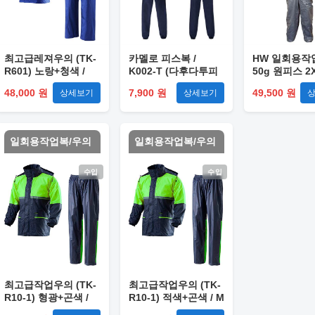
최고급레져우의 (TK-
카멜로 피스복 /
HW 일회용작업
R601) 노랑+청색 /
K002-T (다후다투피
50g 원피스 2X
XL
스) M
스(24개입)
48,000 원
7,900 원
49,500 원
상세보기
상세보기
일회용작업복/우의
일회용작업복/우의
수입
수입
최고급작업우의 (TK-
최고급작업우의 (TK-
R10-1) 형광+곤색 /
R10-1) 적색+곤색 / M
XL