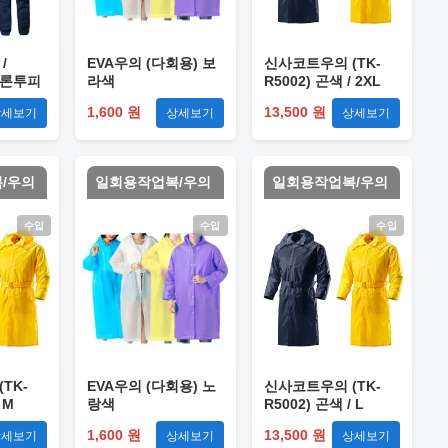
/
EVA우의 (다회용) 보
신사코트우의 (TK-
나일론투피
라색
R5002) 곤색 / 2XL
1,600 원
13,500 원
상세보기
상세보기
상세보기
/우의
일회용작업복/우의
일회용작업복/우의
수입
수입
수입
TK-
EVA우의 (다회용) 노
신사코트우의 (TK-
 M
랑색
R5002) 곤색 / L
1,600 원
13,500 원
상세보기
상세보기
상세보기