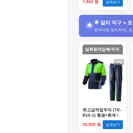
7,900 원
상세보기
🌟 알리 직구 + 포
🌟
한국어로 편리하게, 
일회용작업복/우의
수입
최고급작업우의 (TK-
R10-1) 형광+회색 /
XL
30,000 원
상세보기