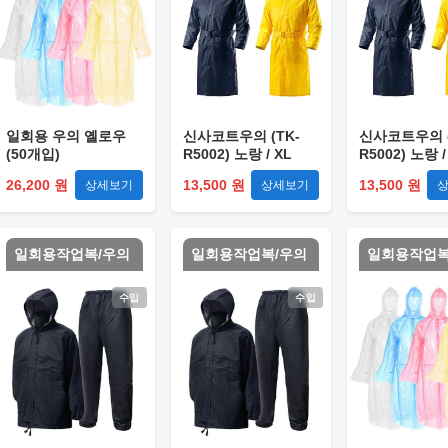
일회용 우의 옐로우
신사코트우의 (TK-
신사코트우의 (
(50개입)
R5002) 노랑 / XL
R5002) 노랑 /
26,200 원
13,500 원
13,500 원
상세보기
상세보기
일회용작업복/우의
일회용작업복/우의
일회용작업복
수입
수입