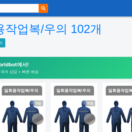
용작업복/우의
102
개
리
rldbot에서!
한국어 상담 + 빠른 배송
일회용작업복/우의
일회용작업복/우의
일회용작업복
수입
수입