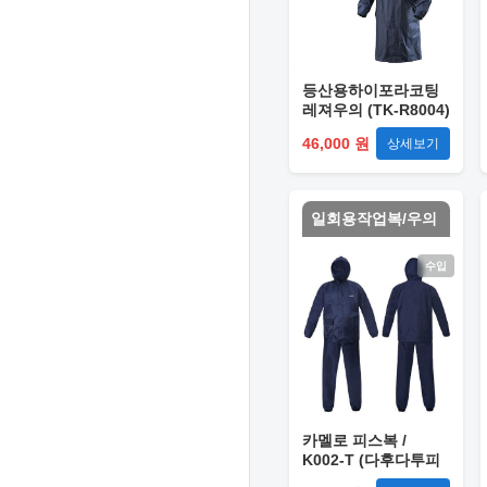
등산용하이포라코팅
레져우의 (TK-R8004)
곤색 / XL
46,000 원
상세보기
일회용작업복/우의
수입
카멜로 피스복 /
K002-T (다후다투피
스) 2XL