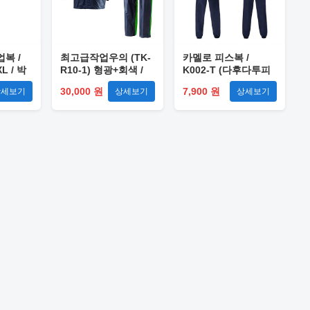
복 /
최고급작업우의 (TK-
카멜로 피스복 /
L / 박
R10-1) 형광+회색 /
K002-T (다후다투피
3XL
스) L
30,000 원
7,900 원
상세보기
상세보기
상세보기