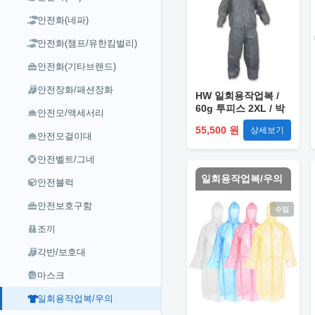
안전화(네파)
안전화(챔프/유한킴벌리)
안전화(기타브랜드)
안전장화/패션장화
HW 일회용작업복 /
60g 투피스 2XL / 박
안전모/액세서리
스(24개입)
55,500 원
상세보기
안전모걸이대
안전벨트/그네
일회용작업복/우의
안전블럭
안전보호구함
수입
조끼
각반/보호대
마스크
일회용작업복/우의