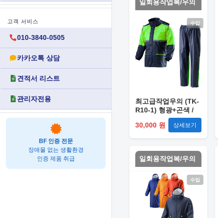
일회용작업복/우의
고객 서비스
수입
010-3840-0505
카카오톡 상담
견적서 리스트
관리자전용
최고급작업우의 (TK-
R10-1) 형광+곤색 /
3XL
30,000 원
상세보기
BF 인증 전문
장애물 없는 생활환경
일회용작업복/우의
인증 제품 취급
수입