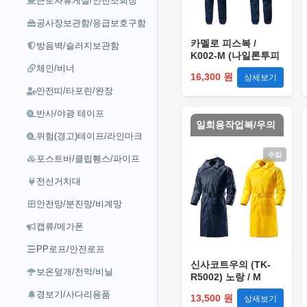
근로자휴게실/안전조회장
공사장보관함/응급보호구함
카멜로 피스복 /
방음벽/슬러지보관함
K002-M (나일론투피
스) 2XL
체인/비너
16,300 원
상세보기
안전띠/타포린/완장
반사/야광 테이프
일회용작업복/우의
위험(경고)테이프/라인마크
수입
포스트바/클립휀스/파이프
전선거치대
안전망/분진망/비계망
캡류/메가폰
PP로프/안전로프
신사코트우의 (TK-
보온덮개/천막/비닐
R5002) 노랑 / M
경보기/사다리용품
13,500 원
상세보기