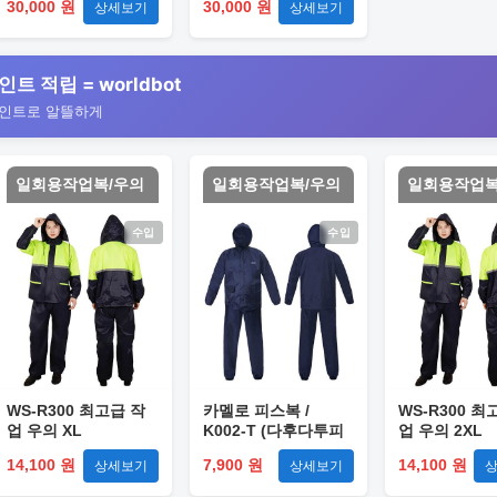
30,000 원
30,000 원
상세보기
상세보기
인트 적립 = worldbot
포인트로 알뜰하게
일회용작업복/우의
일회용작업복/우의
일회용작업복
수입
수입
WS-R300 최고급 작
카멜로 피스복 /
WS-R300 최
업 우의 XL
K002-T (다후다투피
업 우의 2XL
스) XL
14,100 원
7,900 원
14,100 원
상세보기
상세보기