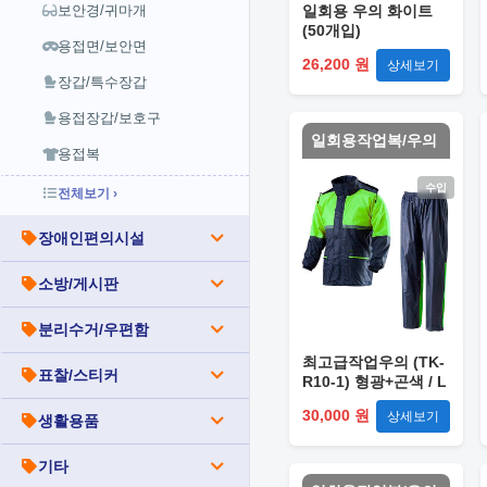
보안경/귀마개
일회용 우의 화이트
(50개입)
용접면/보안면
26,200 원
상세보기
장갑/특수장갑
용접장갑/보호구
일회용작업복/우의
용접복
수입
전체보기 ›
장애인편의시설
소방/게시판
분리수거/우편함
최고급작업우의 (TK-
표찰/스티커
R10-1) 형광+곤색 / L
30,000 원
상세보기
생활용품
기타