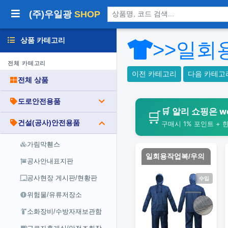
상품 검색
(주)우일광
SHOP
상품 카테고리
>>일회
전체 카테고리
이전 카테고리
다음 카테고
전체 상품
도로안전용품
🛒 알리 쇼핑은 wo
🛒
건설(공사)안전용품
구매시 1% 포인트 + 
가림막휀스
일회용작업복/우의
공사안내표지판
공사현장 게시판/현황판
수입
위험물/유류저장소
소화장비/수방자재보관함