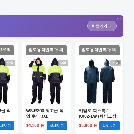
AD
바로가기 →
/우의
일회용작업복/우의
일회용작업복/우의
수입
수입
수입
고급 작
WS-R300 최고급 작
카멜로 피스복 /
업 우의 3XL
K002-LW (패딩도장
복) XL
14,100 원
35,600 원
상세보기
상세보기
상세보기