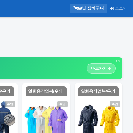
손님 장바구니
로그인
AD
바로가기 →
/우의
일회용작업복/우의
일회용작업복/우의
수입
수입
수입