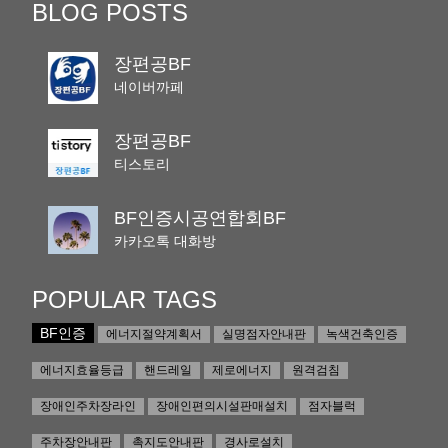
BLOG POSTS
장편공BF
네이버까페
장편공BF
티스토리
BF인증시공연합회BF
카카오톡 대화방
POPULAR TAGS
BF인증
에너지절약계획서
실명점자안내판
녹색건축인증
에너지효율등급
핸드레일
제로에너지
원격검침
장애인주차장라인
장애인편의시설판매설치
점자블럭
주차장안내판
촉지도안내판
경사로설치