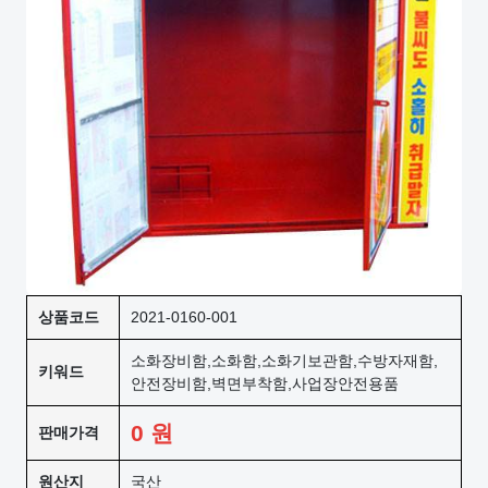
상품코드
2021-0160-001
소화장비함,소화함,소화기보관함,수방자재함,
키워드
안전장비함,벽면부착함,사업장안전용품
0
원
판매가격
원산지
국산