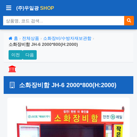
(주)우일광
SHOP
상품 검색
홈
›
전체상품
›
소화장비/수방자재보관함
›
소화장비함 JH-6 2000*800(H:2000)
이전
다음
소화장비함 JH-6 2000*800(H:2000)