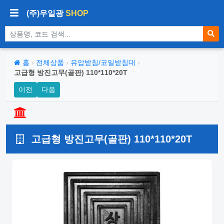
(주)우일광
SHOP
상품 검색
홈
›
전체상품
›
유압받침/코일받침대
›
고급형 방진고무(골판) 110*110*20T
이전
다음
고급형 방진고무(골판) 110*110*20T