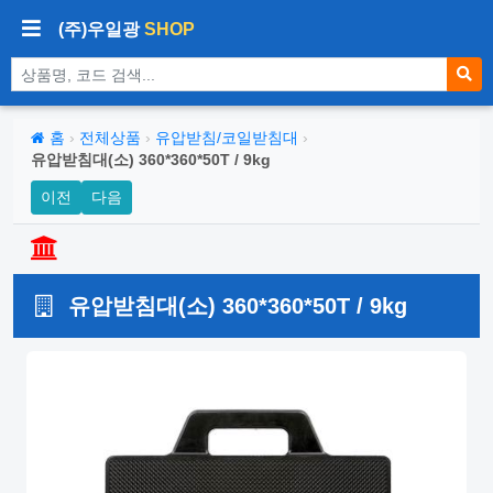
(주)우일광
SHOP
상품 검색
홈
›
전체상품
›
유압받침/코일받침대
›
유압받침대(소) 360*360*50T / 9kg
이전
다음
유압받침대(소) 360*360*50T / 9kg