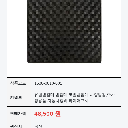
상품코드
1530-0010-001
유압받침대,받침대,코일받침대,차량받침,주차
키워드
장용품,자동차정비,타이어교체
48,500
원
판매가격
원산지
국산