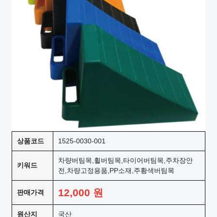
상품코드
1525-0030-001
차량버팀목,휠버팀목,타이어버팀목,주차장안
키워드
전,차량고정용품,PP소재,주황색버팀목
12,000
원
판매가격
원산지
국산