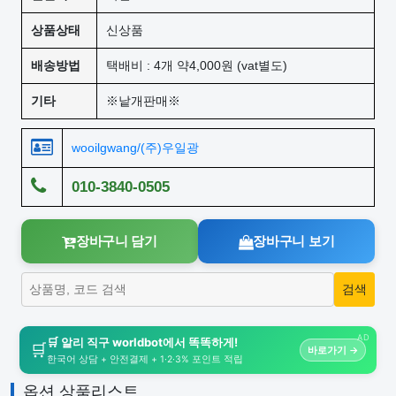
상품상태
신상품
배송방법
택배비 : 4개 약4,000원 (vat별도)
기타
※낱개판매※
wooilgwang/(주)우일광
010-3840-0505
장바구니 담기
장바구니 보기
AD
🛒 알리 직구 worldbot에서 똑똑하게!
🛒
바로가기 →
한국어 상담 + 안전결제 + 1·2·3% 포인트 적립
옵션 상품리스트