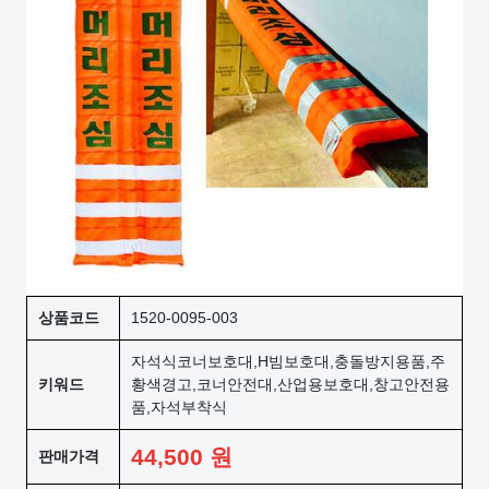
상품코드
1520-0095-003
자석식코너보호대,H빔보호대,충돌방지용품,주
키워드
황색경고,코너안전대,산업용보호대,창고안전용
품,자석부착식
44,500
원
판매가격