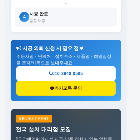
›
시공 완료
4
품질 보증
시공 의뢰 신청 시 필요 정보
주문자명 · 연락처 · 설치주소 · 제품명 · 희망일정
을 문자/카톡으로 보내주세요.
010-3840-0505
카카오톡 문의
RECRUITMENT
전국 설치 대리점 모집
BF 장애인편의시설 시공·납품 경험이 있는 업체를