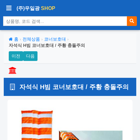
(주)우일광
SHOP
상품 검색
홈
›
전체상품
›
코너보호대
›
자석식 H빔 코너보호대 / 주황 충돌주의
이전
다음
자석식 H빔 코너보호대 / 주황 충돌주의