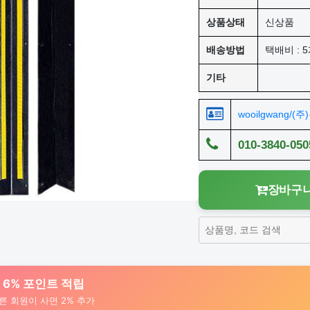
상품상태
신상품
배송방법
택배비 : 5
기타
wooilgwang/(
010-3840-050
장바구니
대 6% 포인트 적립
른 회원이 사면 2% 추가