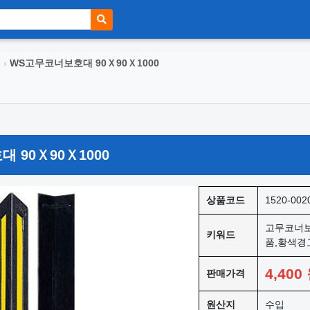
대
›
WS고무코너보호대 90Ｘ90Ｘ1000
 90Ｘ90Ｘ1000
상품코드
1520-002
고무코너보
키워드
품,황색경
4,400
판매가격
원산지
수입