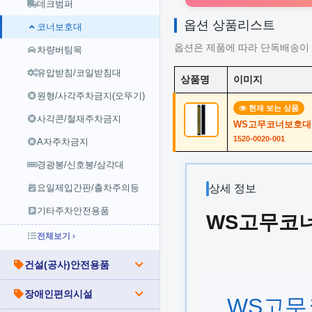
데크범퍼
옵션 상품리스트
코너보호대
옵션은 제품에 따라 단독배송이 
차량버팀목
유압받침/코일받침대
상품명
이미지
원형/사각주차금지(오뚜기)
현재 보는 상품
사각콘/철재주차금지
WS고무코너보호대 9
1520-0020-001
A자주차금지
경광봉/신호봉/삼각대
요일제입간판/출차주의등
상세 정보
기타주차안전용품
WS고무코너
전체보기 ›
건설(공사)안전용품
장애인편의시설
WS고무코