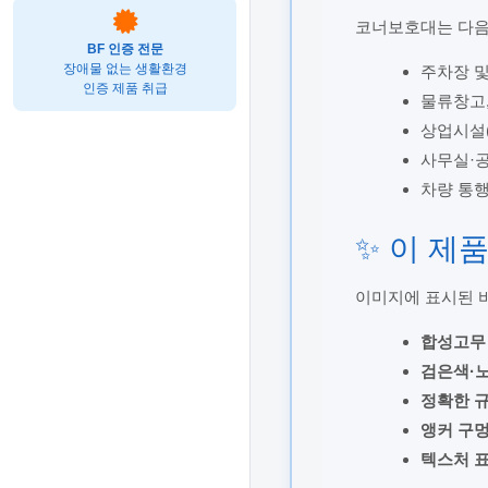
코너보호대는 다음과
BF 인증 전문
장애물 없는 생활환경
주차장 
인증 제품 취급
물류창고,
상업시설(
사무실·공
차량 통
✨ 이 제
이미지에 표시된 바
합성고무 
검은색·노
정확한 규
앵커 구멍
텍스처 