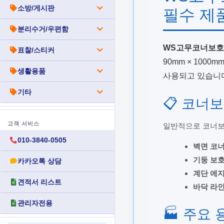
소방/게시판
필수 제
분리수거/우편함
WS고무코너보
표찰/스티커
90mm × 100
생활용품
사용되고 있습니다
기타
📋 코너
고객 서비스
일반적으로 코너보
010-3840-0505
벽면 코너
기둥 보호
카카오톡 상담
계단 에지
견적서 리스트
바닥 라인
관리자전용
🏭 주요 