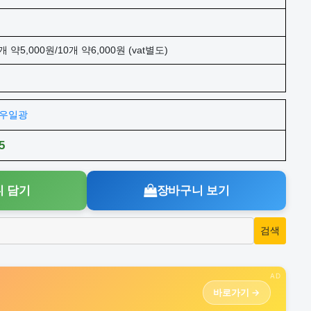
개 약5,000원/10개 약6,000원 (vat별도)
주)우일광
5
 담기
장바구니 보기
AD
바로가기 →