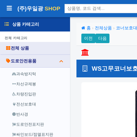
상품 검색
(주)우일광
SHOP
상품 카테고리
홈
›
전체상품
›
코너보호
이전
다음
전체 카테고리
전체 상품
도로안전용품
WS고무코너보호대
과속방지턱
차선규제봉
차량진입판
전선보호대
반사경
도로안전표지판
싸인보드/점멸표지판