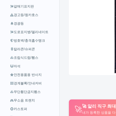
갈매기표지판
경고등/윙카호스
경광등
도로표지병/델리네이트
방호벽/충격흡수탱크
칼라콘/슈퍼콘
조립식드럼/휀스
자석
안전용품용 반사지
경계블록/안내커버
무단횡단금지휀스
무소음 트렌치
🚀 알리 직구 최
🚀
카스토퍼
내가 등록한 상품을 다