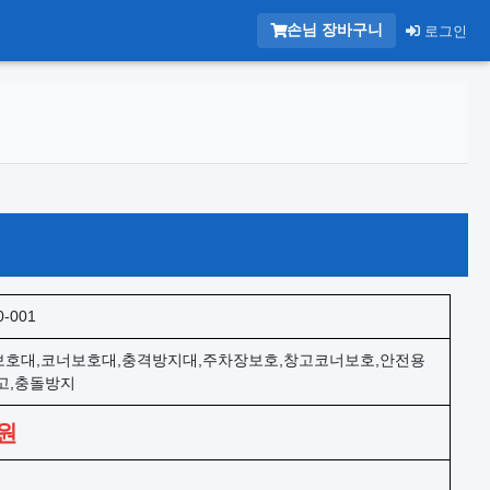
손님 장바구니
로그인
0-001
호대,코너보호대,충격방지대,주차장보호,창고코너보호,안전용
고,충돌방지
원