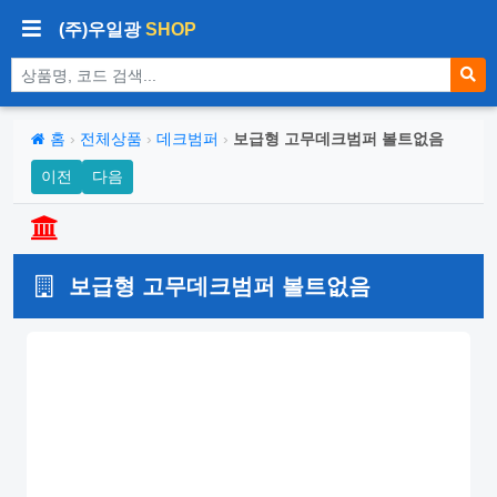
(주)우일광
SHOP
상품 검색
홈
›
전체상품
›
데크범퍼
›
보급형 고무데크범퍼 볼트없음
이전
다음
보급형 고무데크범퍼 볼트없음