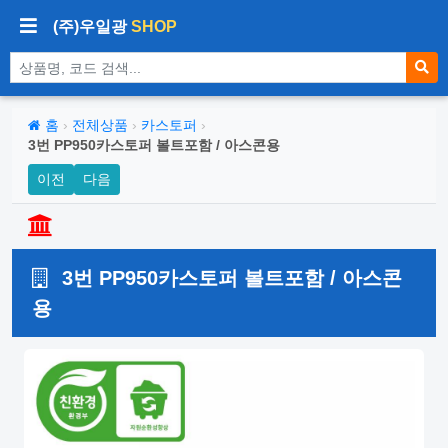
(주)우일광
SHOP
상품 검색
홈
›
전체상품
›
카스토퍼
›
3번 PP950카스토퍼 볼트포함 / 아스콘용
이전
다음
3번 PP950카스토퍼 볼트포함 / 아스콘
용