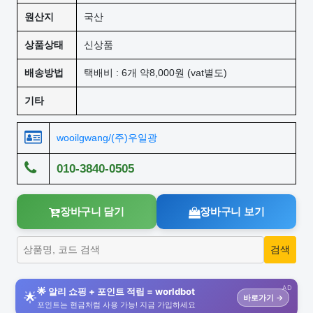
원산지
국산
상품상태
신상품
배송방법
택배비 : 6개 약8,000원 (vat별도)
기타
wooilgwang/(주)우일광
010-3840-0505
장바구니 담기
장바구니 보기
AD
🌟 알리 쇼핑 + 포인트 적립 = worldbot
🌟
바로가기 →
포인트는 현금처럼 사용 가능! 지금 가입하세요