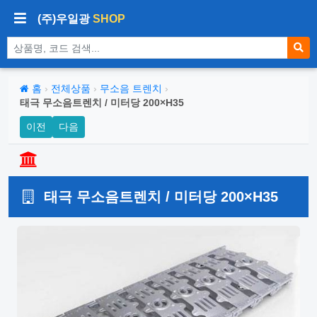
(주)우일광
SHOP
상품 검색
홈
›
전체상품
›
무소음 트렌치
›
태극 무소음트렌치 / 미터당 200×H35
이전
다음
태극 무소음트렌치 / 미터당 200×H35