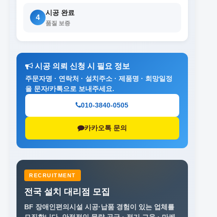
시공 완료
4
품질 보증
시공 의뢰 신청 시 필요 정보
주문자명 · 연락처 · 설치주소 · 제품명 · 희망일정
을 문자/카톡으로 보내주세요.
010-3840-0505
카카오톡 문의
RECRUITMENT
전국 설치 대리점 모집
BF 장애인편의시설 시공·납품 경험이 있는 업체를