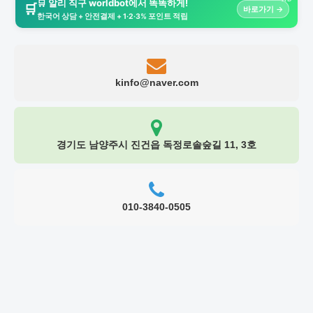
🛒 알리 직구 worldbot에서 똑똑하게!
🛒
바로가기 →
한국어 상담 + 안전결제 + 1·2·3% 포인트 적립
kinfo@naver.com
경기도 남양주시 진건읍 독정로솔숲길 11, 3호
010-3840-0505