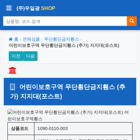
(주)우일광
SHOP
상품 검색
홈
›
전체상품
›
무단횡단금지휀스
›
어린이보호구역 무단횡단금지휀스 (추가) 지지대(포스트)
이전
다음
어린이보호구역 무단횡단금지휀스 (추
가) 지지대(포스트)
상품코드
1090-0110-003