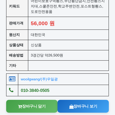
어린이보호구역휀스,무단횡단금지,안전휀스지
키워드
지대,스쿨존안전,학교주변안전,포스트형휀스,
도로안전용품
56,000
원
판매가격
원산지
대한민국
상품상태
신상품
배송방법
3경간당 약26,500원
기타
wooilgwang/(주)우일광
010-3840-0505
장바구니 담기
장바구니 보기