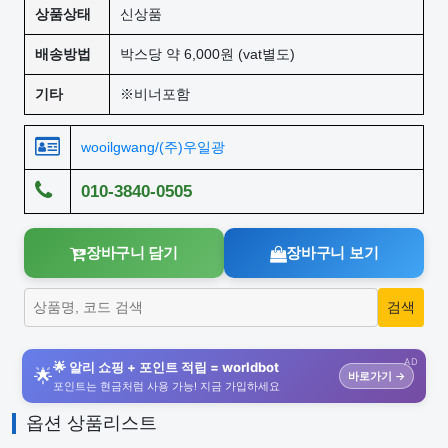
상품상태
신상품
배송방법
박스당 약 6,000원 (vat별도)
기타
※비너포함
wooilgwang/(주)우일광
010-3840-0505
장바구니 담기
장바구니 보기
AD
🌟 알리 쇼핑 + 포인트 적립 = worldbot
🌟
바로가기 →
포인트는 현금처럼 사용 가능! 지금 가입하세요
옵션 상품리스트