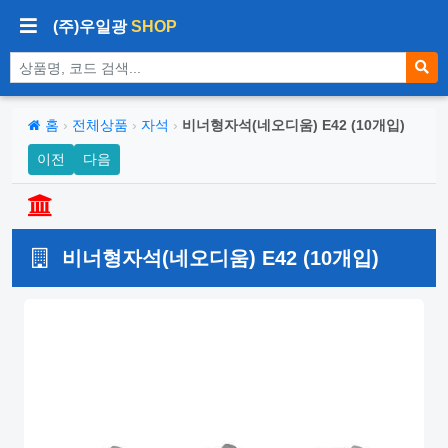
(주)우일광
SHOP
상품 검색
홈
›
전체상품
›
자석
›
비너형자석(네오디움) E42 (10개입)
이전
다음
비너형자석(네오디움) E42 (10개입)