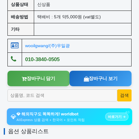
상품상태
신상품
배송방법
택배비 : 5개 약5,000원 (vat별도)
기타
wooilgwang/(주)우일광
010-3840-0505
장바구니 담기
장바구니 보기
AD
💎 해외직구도 똑똑하게! worldbot
💎
바로가기 →
AliExpress 상품 검색 + 한국어 + 포인트 적립
옵션 상품리스트