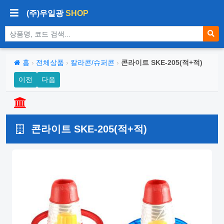
(주)우일광
SHOP
상품 검색
홈
›
전체상품
›
칼라콘/슈퍼콘
›
콘라이트 SKE-205(적+적)
이전
다음
콘라이트 SKE-205(적+적)