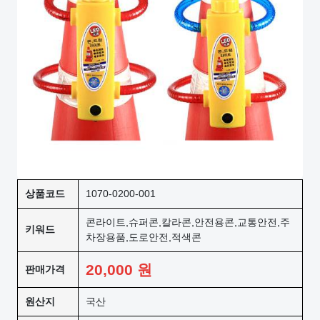
상품코드
1070-0200-001
콘라이트,슈퍼콘,칼라콘,안전용콘,교통안전,주
키워드
차장용품,도로안전,적색콘
20,000
원
판매가격
원산지
국산