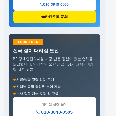
010-3840-0505
카카오톡 문의
RECRUITMENT
전국 설치 대리점 모집
BF 장애인편의시설 시공·납품 경험이 있는 업체를
모집합니다.
안정적인 물량 공급 · 정기 교육 · 마케
팅 지원 제공
시공/납품 경력 업체 우대
지역별 독점 영업권 부여 가능
본사 직접 기술 지원 및 교육
대리점 신청 문의
010-3840-0505