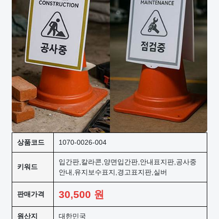
상품코드
1070-0026-004
입간판,칼라콘,양면입간판,안내표지판,공사중
키워드
안내,유지보수표지,경고표지판,실버
30,500
원
판매가격
원산지
대한민국