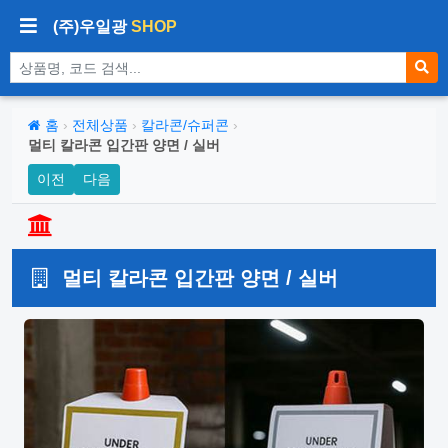
(주)우일광
SHOP
상품 검색
홈
›
전체상품
›
칼라콘/슈퍼콘
›
멀티 칼라콘 입간판 양면 / 실버
이전
다음
멀티 칼라콘 입간판 양면 / 실버