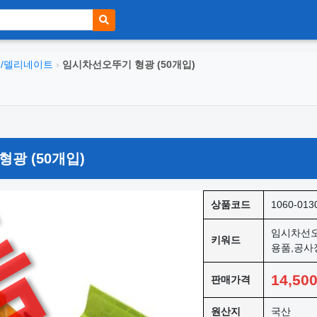
/델리네이트
›
임시차선오뚜기 형광 (50개입)
광 (50개입)
품
상품코드
1060-013
임시차선오
키워드
용품,공사
14,50
판매가격
원산지
국산