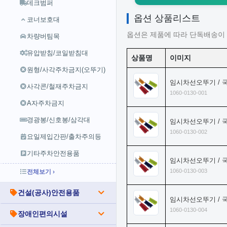
데크범퍼
옵션 상품리스트
코너보호대
옵션은 제품에 따라 단독배송이 
차량버팀목
유압받침/코일받침대
상품명
이미지
원형/사각주차금지(오뚜기)
임시차선오뚜기 / 국
사각콘/철재주차금지
1060-0130-001
A자주차금지
경광봉/신호봉/삼각대
임시차선오뚜기 / 국
1060-0130-002
요일제입간판/출차주의등
기타주차안전용품
임시차선오뚜기 / 국
1060-0130-003
전체보기 ›
건설(공사)안전용품
임시차선오뚜기 / 국
1060-0130-004
장애인편의시설