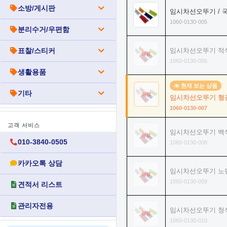
소방/게시판
임시차선오뚜기 / 국
1060-0130-005
분리수거/우편함
표찰/스티커
임시차선오뚜기 적색 
품절
1060-0130-006
생활용품
현재 보는 상품
기타
품절
임시차선오뚜기 형광 
1060-0130-007
고객 서비스
임시차선오뚜기 백색 
품절
010-3840-0505
1060-0130-008
카카오톡 상담
임시차선오뚜기 노랑 
품절
1060-0130-009
견적서 리스트
관리자전용
임시차선오뚜기 청색 
품절
1060-0130-010