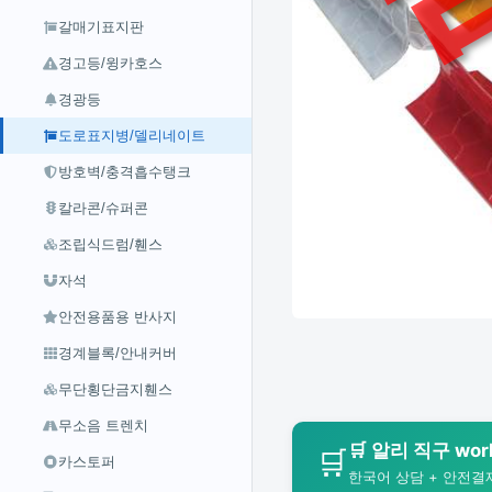
갈매기표지판
경고등/윙카호스
경광등
도로표지병/델리네이트
방호벽/충격흡수탱크
칼라콘/슈퍼콘
조립식드럼/휀스
자석
안전용품용 반사지
경계블록/안내커버
무단횡단금지휀스
무소음 트렌치
🛒 알리 직구 wo
🛒
카스토퍼
한국어 상담 + 안전결제 