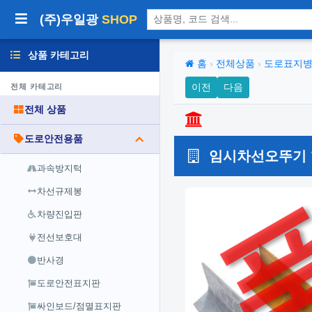
상품 검색
(주)우일광
SHOP
상품 카테고리
홈
›
전체상품
›
도로표지병
이전
다음
전체 카테고리
전체 상품
도로안전용품
임시차선오뚜기 형
과속방지턱
차선규제봉
차량진입판
전선보호대
반사경
도로안전표지판
싸인보드/점멸표지판