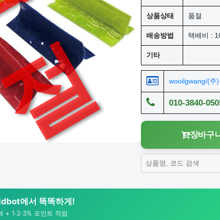
상품상태
품절
절
배송방법
택배비 : 1
기타
wooilgwang/(
010-3840-050
장바구니
rldbot에서 똑똑하게!
+ 1·2·3% 포인트 적립