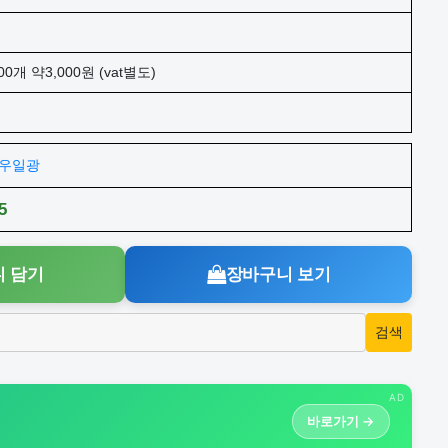
00개 약3,000원 (vat별도)
주)우일광
5
 담기
장바구니 보기
AD
바로가기 →