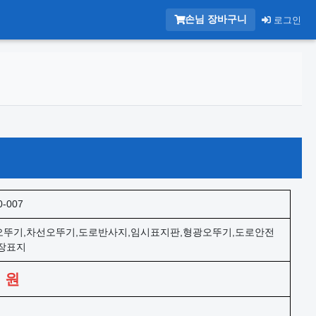
손님 장바구니
로그인
0-007
뚜기,차선오뚜기,도로반사지,임시표지판,형광오뚜기,도로안전
장표지
0
원