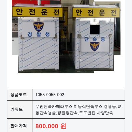
상품코드
1055-0055-002
무인단속카메라부스,이동식단속부스,경광등,교
키워드
통단속용품,경찰청단속,도로안전,차량단속
800,000
원
판매가격