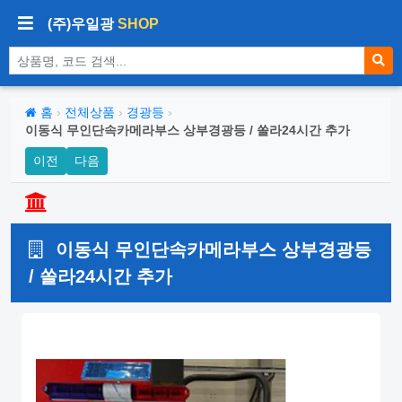
(주)우일광
SHOP
상품 검색
홈
›
전체상품
›
경광등
›
이동식 무인단속카메라부스 상부경광등 / 쏠라24시간 추가
이전
다음
이동식 무인단속카메라부스 상부경광등
/ 쏠라24시간 추가