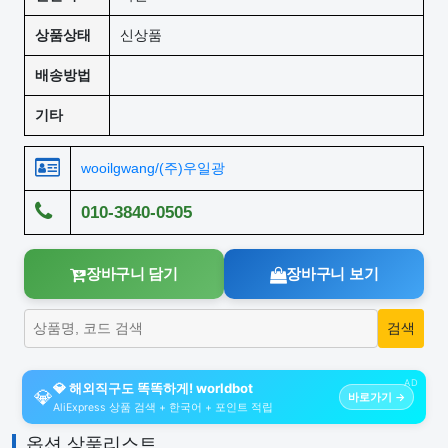
상품상태
신상품
배송방법
기타
wooilgwang/(주)우일광
010-3840-0505
장바구니 담기
장바구니 보기
AD
💎 해외직구도 똑똑하게! worldbot
💎
바로가기 →
AliExpress 상품 검색 + 한국어 + 포인트 적립
옵션 상품리스트