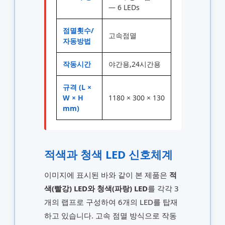
— 6 LEDs
점멸횟수/
고속점멸
자동방법
작동시간
야간용,24시간용
규격 (L ×
W × H
1180 × 300 × 130
mm)
적색과 청색 LED 신호체계
이미지에 표시된 바와 같이 본 제품은
적
색(빨강) LED와 청색(파랑) LED
를 각각 3
개의 랩프로 구성하여 6개의 LED를 탑재
하고 있습니다. 고속 점멸 방식으로 작동