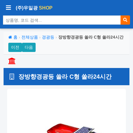
(주)우일광
SHOP
상품 검색
홈
›
전체상품
›
경광등
›
장방향경광등 쏠라 C형 쏠라24시간
이전
다음
장방향경광등 쏠라 C형 쏠라24시간