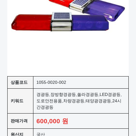
상품코드
1055-0020-002
경광등,장방향경광등,쏠라경광등,LED경광등,
키워드
도로안전용품,차량경광등,태양광경광등,24시
간경광등
600,000
원
판매가격
원산지
국산