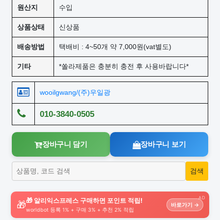
원산지
수입
상품상태
신상품
배송방법
택배비 : 4~50개 약 7,000원(vat별도)
기타
*쏠라제품은 충분히 충전 후 사용바랍니다*
wooilgwang/(주)우일광
010-3840-0505
장바구니 담기
장바구니 보기
AD
🎁 알리익스프레스 구매하면 포인트 적립!
🎁
바로가기 →
worldbot 등록 1% + 구매 3% + 추천 2% 적립