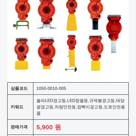
상품코드
1050-0010-005
쏠라LED경고등,LED점멸등,규제봉경고등,태양
키워드
광경고등,차량안전등,깜빡이경고등,도로안전용
품
5,900
원
판매가격