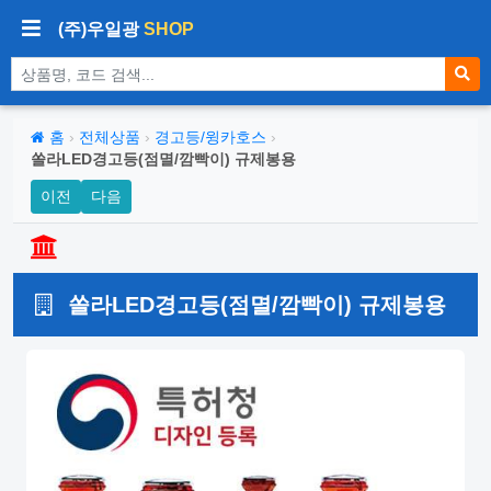
(주)우일광
SHOP
상품 검색
홈
›
전체상품
›
경고등/윙카호스
›
쏠라LED경고등(점멸/깜빡이) 규제봉용
이전
다음
쏠라LED경고등(점멸/깜빡이) 규제봉용