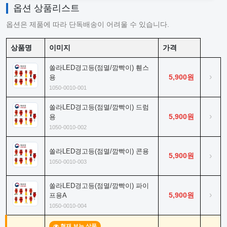
옵션 상품리스트
옵션은 제품에 따라 단독배송이 어려울 수 있습니다.
상품명
이미지
가격
쏠라LED경고등(점멸/깜빡이) 휀스
›
5,900원
용
1050-0010-001
쏠라LED경고등(점멸/깜빡이) 드럼
›
5,900원
용
1050-0010-002
쏠라LED경고등(점멸/깜빡이) 콘용
5,900원
›
1050-0010-003
쏠라LED경고등(점멸/깜빡이) 파이
›
5,900원
프용A
1050-0010-004
현재 보는 상품