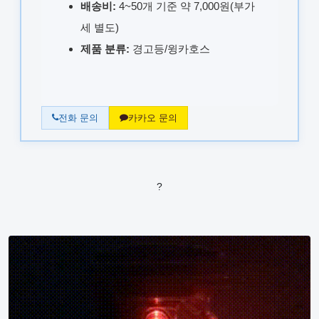
배송비:
4~50개 기준 약 7,000원(부가
세 별도)
제품 분류:
경고등/윙카호스
전화 문의
카카오 문의
?