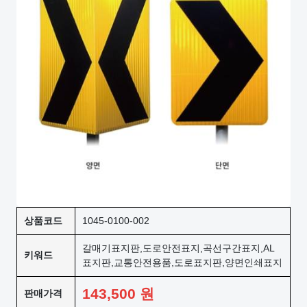
상품코드
1045-0100-002
갈매기표지판,도로안전표지,곡선구간표지,AL
키워드
표지판,교통안전용품,도로표지판,양면인쇄표지
143,500
원
판매가격