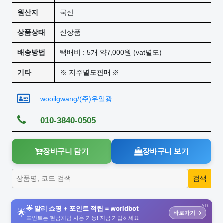
원산지
국산
상품상태
신상품
배송방법
택배비 : 5개 약7,000원 (vat별도)
기타
※ 지주별도판매 ※
wooilgwang/(주)우일광
010-3840-0505
장바구니 담기
장바구니 보기
AD
🌟 알리 쇼핑 + 포인트 적립 = worldbot
🌟
바로가기 →
포인트는 현금처럼 사용 가능! 지금 가입하세요