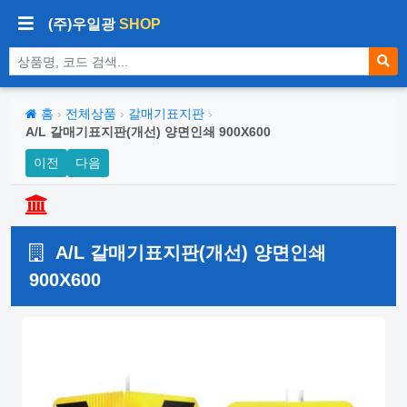
(주)우일광
SHOP
상품 검색
홈
›
전체상품
›
갈매기표지판
›
A/L 갈매기표지판(개선) 양면인쇄 900X600
이전
다음
A/L 갈매기표지판(개선) 양면인쇄
900X600