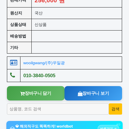
256,000
원
판매가격
원산지
국산
상품상태
신상품
배송방법
기타
wooilgwang/(주)우일광
010-3840-0505
장바구니 담기
장바구니 보기
AD
💎 해외직구도 똑똑하게! worldbot
💎
바로가기 →