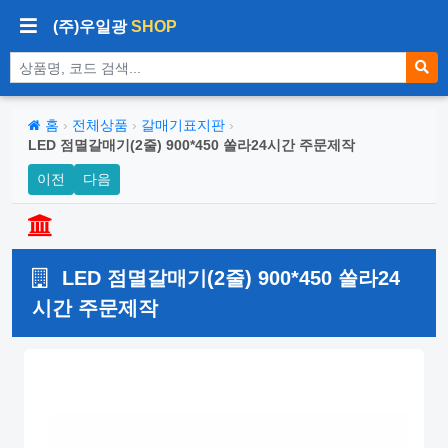
(주)우일광
SHOP
상품 검색
홈
›
전체상품
›
갈매기표지판
›
LED 점멸갈매기(2줄) 900*450 쏠라24시간 주문제작
이전
다음
LED 점멸갈매기(2줄) 900*450 쏠라24
시간 주문제작