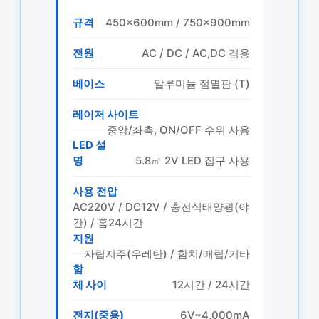
규격
450×600mm / 750×900mm
전원
AC / DC / AC,DC 겸용
베이스
알루미늄 점멸판 (T)
레이저 사이트
중앙/좌측, ON/OFF 수위 사용
LED 설
명
5.8㎡ 2V LED 집구 사용
사용 전압
AC220V / DC12V / 충전식태양광(야
간) / 홈24시간
지원
자립지주(우레탄) / 함치/매립/기타
합
체 사이
12시간 / 24시간
전지(중용)
6V~4,000mA