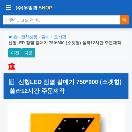
(주)우일광
SHOP
상품 검색
홈
›
전체상품
›
갈매기표지판
›
신형LED 점멸 갈매기 750*900 (소켓형) 쏠라12시간 주문제작
이전
다음
신형LED 점멸 갈매기 750*900 (소켓형)
쏠라12시간 주문제작