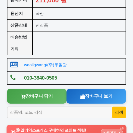
211,000
원
판매가격
원산지
국산
상품상태
신상품
배송방법
기타
wooilgwang/(주)우일광
010-3840-0505
장바구니 담기
장바구니 보기
AD
🎁 알리익스프레스 구매하면 포인트 적립!
🎁
바로가기 →