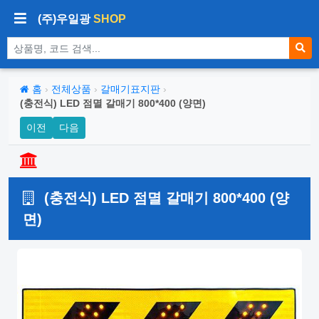
(주)우일광
SHOP
상품 검색
홈
›
전체상품
›
갈매기표지판
›
(충전식) LED 점멸 갈매기 800*400 (양면)
이전
다음
(충전식) LED 점멸 갈매기 800*400 (양
면)