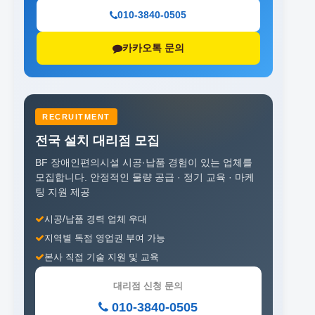
010-3840-0505
카카오톡 문의
RECRUITMENT
전국 설치 대리점 모집
BF 장애인편의시설 시공·납품 경험이 있는 업체를
모집합니다.
안정적인 물량 공급 · 정기 교육 · 마케
팅 지원 제공
시공/납품 경력 업체 우대
지역별 독점 영업권 부여 가능
본사 직접 기술 지원 및 교육
대리점 신청 문의
010-3840-0505