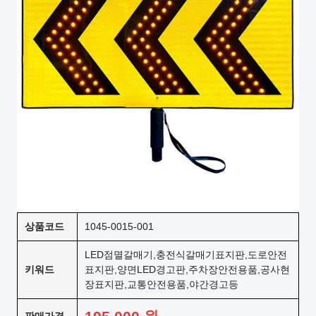
상품코드
1045-0015-001
LED점멸갈매기,충전식갈매기표지판,도로안전
키워드
표지판,양면LED경고판,주차장안전용품,공사현
장표지판,교통안전용품,야간경고등