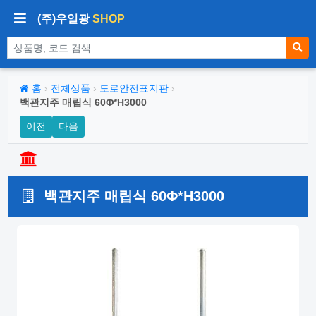
(주)우일광
SHOP
상품 검색
홈
›
전체상품
›
도로안전표지판
›
백관지주 매립식 60Φ*H3000
이전
다음
백관지주 매립식 60Φ*H3000