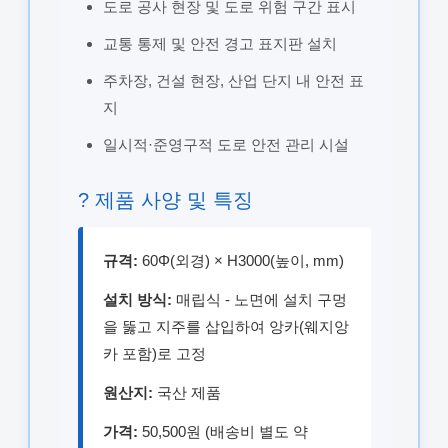
도로 공사 현장 및 도로 위험 구간 표시
교통 통제 및 안전 경고 표지판 설치
주차장, 건설 현장, 산업 단지 내 안전 표
지
일시적·준영구적 도로 안전 관리 시설
? 제품 사양 및 특징
규격:
60Φ(외경) × H3000(높이, mm)
설치 방식:
매립식 - 노면에 설치 구멍
을 뚫고 지주를 삽입하여 앙카(웨지앙
카 포함)로 고정
원산지:
국산 제품
가격:
50,500원 (배송비 별도 약