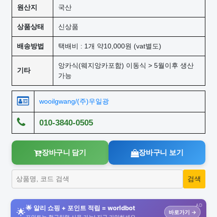
원산지
국산
상품상태
신상품
배송방법
택배비 : 1개 약10,000원 (vat별도)
앙카식(웨지앙카포함) 이동식 > 5월이후 생산
기타
가능
wooilgwang/(주)우일광
010-3840-0505
장바구니 담기
장바구니 보기
AD
🌟 알리 쇼핑 + 포인트 적립 = worldbot
🌟
바로가기 →