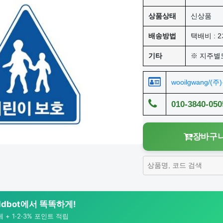
상품상태
신상품
배송방법
택배비 : 2
기타
※ 지주별
wooilgwang/(
010-3840-050
장바구니
rldbot에서 똑똑하게!
+ 1·2·3% 포인트 적립