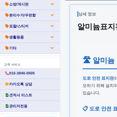
소방/게시판
상세 정보
분리수거/우편함
알미늄표지판
표찰/스티커
생활용품
기타
🛣️ 알미
고객 서비스
010-3840-0505
도로 안전 표지판
카카오톡 상담
모하기 위해 설치
있습니다.
견적서 리스트
관리자전용
📋 도로 안전