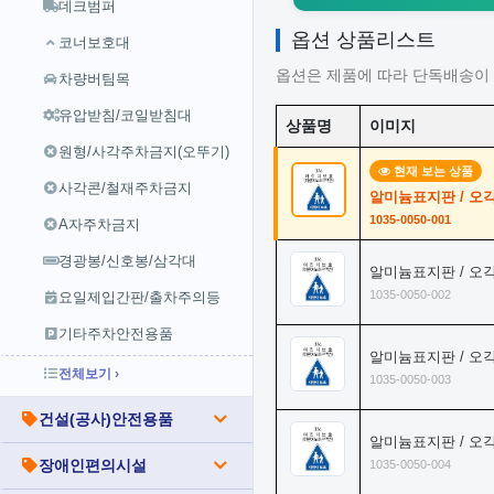
데크범퍼
옵션 상품리스트
코너보호대
옵션은 제품에 따라 단독배송이 
차량버팀목
유압받침/코일받침대
상품명
이미지
원형/사각주차금지(오뚜기)
현재 보는 상품
사각콘/철재주차금지
알미늄표지판 / 오각
1035-0050-001
A자주차금지
경광봉/신호봉/삼각대
알미늄표지판 / 오
1035-0050-002
요일제입간판/출차주의등
기타주차안전용품
알미늄표지판 / 오
전체보기 ›
1035-0050-003
건설(공사)안전용품
알미늄표지판 / 오
장애인편의시설
1035-0050-004