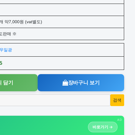
개 약7,000원 (vat별도)
도판매 ※
주)우일광
5
 담기
장바구니 보기
AD
바로가기 →