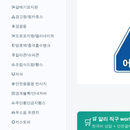
갈매기표지판
경고등/윙카호스
경광등
도로표지병/델리네이트
방호벽/충격흡수탱크
칼라콘/슈퍼콘
조립식드럼/휀스
자석
안전용품용 반사지
경계블록/안내커버
무단횡단금지휀스
무소음 트렌치
🛒 알리 직구 wo
🛒
카스토퍼
한국어 상담 + 안전결제 