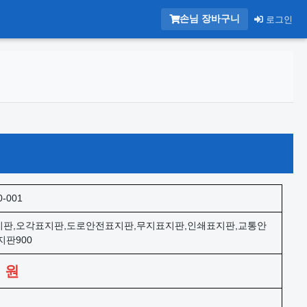
손님 장바구니
로그인
0-001
판,오각표지판,도로안전표지판,무지표지판,인쇄표지판,교통안
지판900
0
원