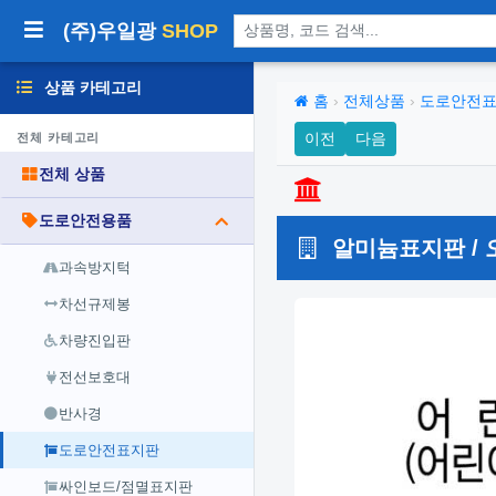
상품 검색
(주)우일광
SHOP
상품 카테고리
홈
›
전체상품
›
도로안전
이전
다음
전체 카테고리
전체 상품
도로안전용품
알미늄표지판 / 
과속방지턱
차선규제봉
차량진입판
전선보호대
반사경
도로안전표지판
싸인보드/점멸표지판