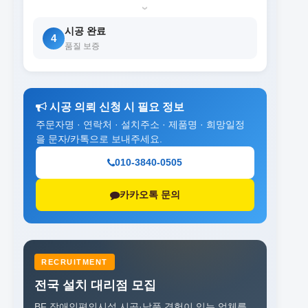
›
시공 완료
4
품질 보증
시공 의뢰 신청 시 필요 정보
주문자명 · 연락처 · 설치주소 · 제품명 · 희망일정
을 문자/카톡으로 보내주세요.
010-3840-0505
카카오톡 문의
RECRUITMENT
전국 설치 대리점 모집
BF 장애인편의시설 시공·납품 경험이 있는 업체를