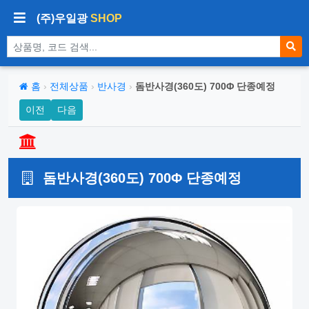
(주)우일광
SHOP
상품 검색
홈
›
전체상품
›
반사경
›
돔반사경(360도) 700Φ 단종예정
이전
다음
돔반사경(360도) 700Φ 단종예정