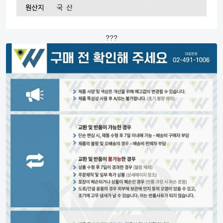
?
?
?