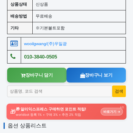
상품상태
신상품
배송방법
무료배송
기타
※기본볼트포함
wooilgwang/(주)우일광
010-3840-0505
장바구니 담기
장바구니 보기
AD
🎁 알리익스프레스 구매하면 포인트 적립!
🎁
바로가기 →
worldbot 등록 1% + 구매 3% + 추천 2% 적립
옵션 상품리스트