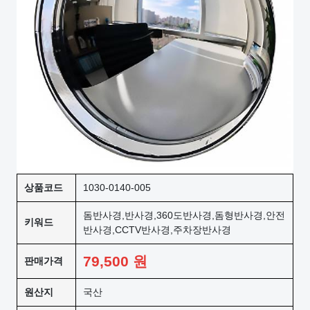
상품코드
1030-0140-005
돔반사경,반사경,360도반사경,돔형반사경,안전
키워드
반사경,CCTV반사경,주차장반사경
79,500
원
판매가격
원산지
국산