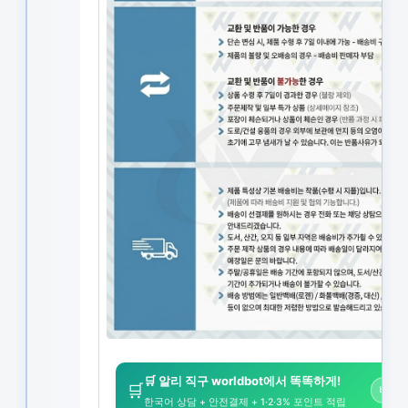
🛒 알리 직구 worldbot에서 똑똑하게!
🛒
바로가
한국어 상담 + 안전결제 + 1·2·3% 포인트 적립