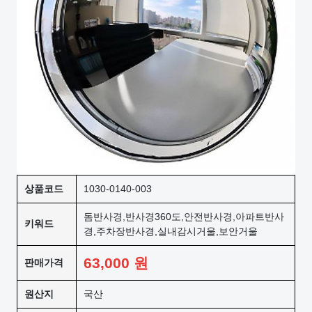
상품코드
1030-0140-003
돔반사경,반사경360도,안전반사경,아파트반사
키워드
경,주차장반사경,실내감시거울,보안거울
63,000
원
판매가격
원산지
국산