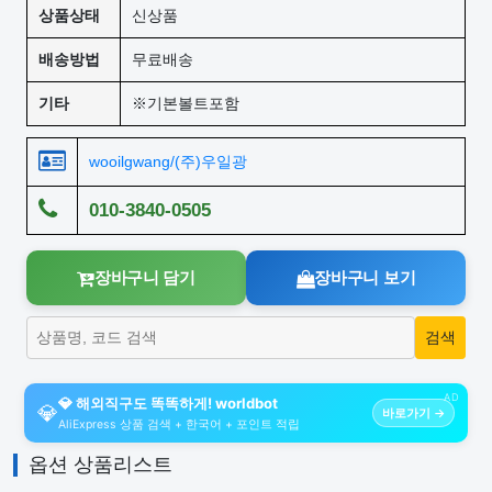
상품상태
신상품
배송방법
무료배송
기타
※기본볼트포함
wooilgwang/(주)우일광
010-3840-0505
장바구니 담기
장바구니 보기
AD
💎 해외직구도 똑똑하게! worldbot
💎
바로가기 →
AliExpress 상품 검색 + 한국어 + 포인트 적립
옵션 상품리스트