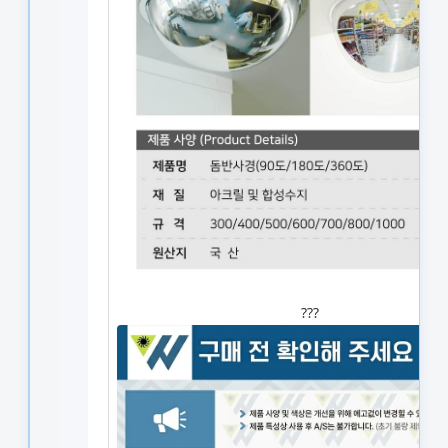
?
?
?