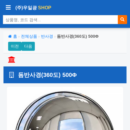
(주)우일광
SHOP
상품 검색
홈
›
전체상품
›
반사경
›
돔반사경(360도) 500Φ
이전
다음
돔반사경(360도) 500Φ