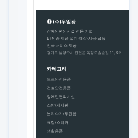
(주)우일광
장애인편의시설 전문 기업
BF인증 제품 설계·제작·시공·납품
전국 서비스 제공
경기도 남양주시 진건읍 독정로솔숲길 11, 3호
카테고리
도로안전용품
건설안전용품
장애인편의시설
소방/게시판
분리수거/우편함
표찰/스티커
생활용품