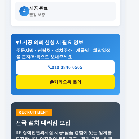
시공 완료
4
품질 보증
시공 의뢰 신청 시 필요 정보
주문자명 · 연락처 · 설치주소 · 제품명 · 희망일정
을 문자/카톡으로 보내주세요.
010-3840-0505
카카오톡 문의
RECRUITMENT
전국 설치 대리점 모집
BF 장애인편의시설 시공·납품 경험이 있는 업체를