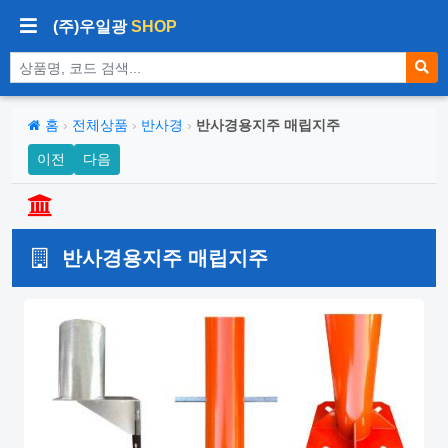
(주)우일광
SHOP
상품 검색
홈
›
전체상품
›
반사경
›
반사경용지주 매립지주
이전
다음
반사경용지주 매립지주