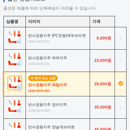
옵션은 제품에 따라 단독배송이 어려울 수 있습니다.
상품명
이미지
가격
반사경용지주 (PC전용)벽부브라켓
6,000원
›
1030-0070-001
반사경용지주 벽부지주
23,000원
›
1030-0070-002
현재 보는 상품
26,000원
반사경용지주 매립지주
1030-0070-003
반사경용지주 앙카지주
35,000원
›
1030-0070-004
반사경용지주 양날개브라켓
45,000원
›