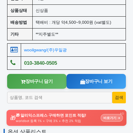
상품상태
신상품
배송방법
택배비 : 개당 약4,500~9,000원 (vat별도)
기타
**지주별도**
wooilgwang/(주)우일광
010-3840-0505
장바구니 담기
장바구니 보기
AD
🎁 알리익스프레스 구매하면 포인트 적립!
🎁
바로가기 →
worldbot 등록 1% + 구매 3% + 추천 2% 적립
옵션 상품리스트