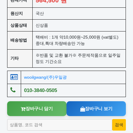
564,500
원
판매가격
원산지
국산
상품상태
신상품
택배비 : 1개 약10,000원~25,000원 (vat별도)
배송방법
중대,특대 차량배송만 가능
※반품 및 교환 불가※ 주문제작품으로 일주일
기타
정도 기간소요
wooilgwang/(주)우일광
010-3840-0505
장바구니 담기
장바구니 보기