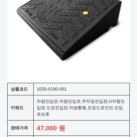
상품코드
1020-0190-001
차량진입판,차량진입로,주차장진입판,U자형진
키워드
입판,도로진입판,차량통행,포장도로안전,진입
로보호
47,000
원
판매가격