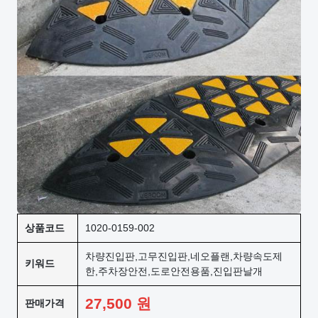
상품코드
1020-0159-002
차량진입판,고무진입판,네오플랜,차량속도제
키워드
한,주차장안전,도로안전용품,진입판날개
27,500
원
판매가격