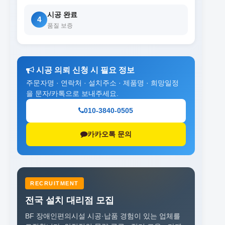
시공 완료
4
품질 보증
시공 의뢰 신청 시 필요 정보
주문자명 · 연락처 · 설치주소 · 제품명 · 희망일정
을 문자/카톡으로 보내주세요.
010-3840-0505
카카오톡 문의
RECRUITMENT
전국 설치 대리점 모집
BF 장애인편의시설 시공·납품 경험이 있는 업체를