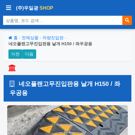
(주)우일광
SHOP
상품 검색
홈
›
전체상품
›
차량진입판
›
네오플랜고무진입판용 날개 H150 / 좌우공용
이전
다음
네오플랜고무진입판용 날개 H150 / 좌
우공용