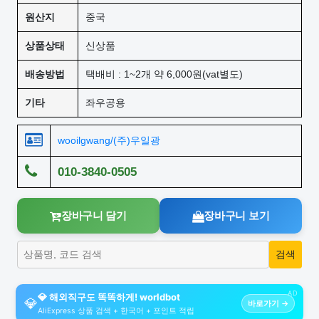
원산지
중국
상품상태
신상품
배송방법
택배비 : 1~2개 약 6,000원(vat별도)
기타
좌우공용
wooilgwang/(주)우일광
010-3840-0505
장바구니 담기
장바구니 보기
AD
💎 해외직구도 똑똑하게! worldbot
💎
바로가기 →
AliExpress 상품 검색 + 한국어 + 포인트 적립