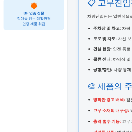
📋 고무진입
BF 인증 전문
차량진입판은 일반적으로
장애물 없는 생활환경
인증 제품 취급
주차장 및 차고:
차량 
도로 및 차도:
차선 보
건설 현장:
안전 통로 
물류 센터:
하역장 및
공항/항만:
차량 통제 
🎨 제품의 
명확한 경고 배색:
검은
고무 소재의 내구성:
충격 흡수 기능:
고무 