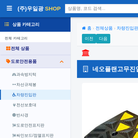
상품 검색
(주)우일광
SHOP
상품 카테고리
홈
›
전체상품
›
차량진입
이전
다음
전체 카테고리
전체 상품
도로안전용품
네오플랜고무진입판 7
과속방지턱
차선규제봉
차량진입판
전선보호대
반사경
도로안전표지판
싸인보드/점멸표지판