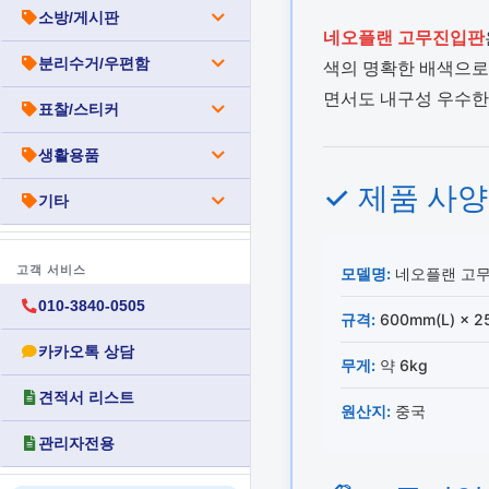
소방/게시판
네오플랜 고무진입판
분리수거/우편함
색의 명확한 배색으로
면서도 내구성 우수
표찰/스티커
생활용품
✓ 제품 사양
기타
고객 서비스
모델명:
네오플랜 고무
010-3840-0505
규격:
600mm(L) × 2
카카오톡 상담
무게:
약 6kg
견적서 리스트
원산지:
중국
관리자전용