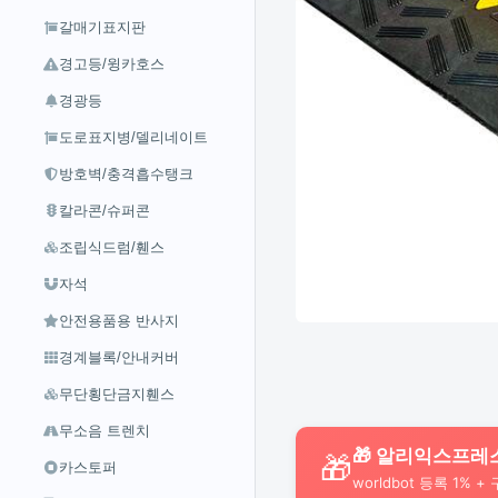
갈매기표지판
경고등/윙카호스
경광등
도로표지병/델리네이트
방호벽/충격흡수탱크
칼라콘/슈퍼콘
조립식드럼/휀스
자석
안전용품용 반사지
경계블록/안내커버
무단횡단금지휀스
무소음 트렌치
🎁 알리익스프레
🎁
카스토퍼
worldbot 등록 1% +