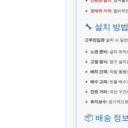
간편한 설치:
앵커볼트
경제적 가격:
합리적인
🔧 설치 방
고무진입판
설치 시 일반
노면 준비:
설치 위치
고정 방식:
영구 설치
배치 간격:
차량 통행로
배수 고려:
빗물 배수
안전 거리:
곡선 구간
유지보수:
정기적으로 
📦 배송 정