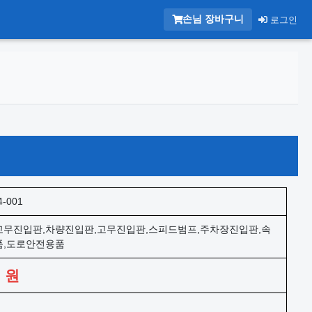
손님 장바구니
로그인
4-001
무진입판,차량진입판,고무진입판,스피드범프,주차장진입판,속
품,도로안전용품
0
원