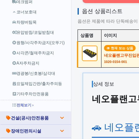
데크범퍼
옵션 상품리스트
코너보호대
옵션은 제품에 따라 단독배송이 
차량버팀목
유압받침/코일받침대
상품명
이미지
원형/사각주차금지(오뚜기)
현재 보는 상품
사각콘/철재주차금지
네오플랜고무진입판 70 
1020-0154-001
A자주차금지
경광봉/신호봉/삼각대
요일제입간판/출차주의등
상세 정보
기타주차안전용품
네오플랜고무진입
전체보기 ›
건설(공사)안전용품
🚗 네오플
장애인편의시설