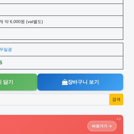
개 약 6,000원 (vat별도)
주)우일광
5
 담기
장바구니 보기
AD
바로가기 →