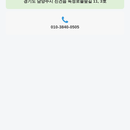
경기도 남양주시 진건읍 독정로솔숲길 11, 3호
010-3840-0505