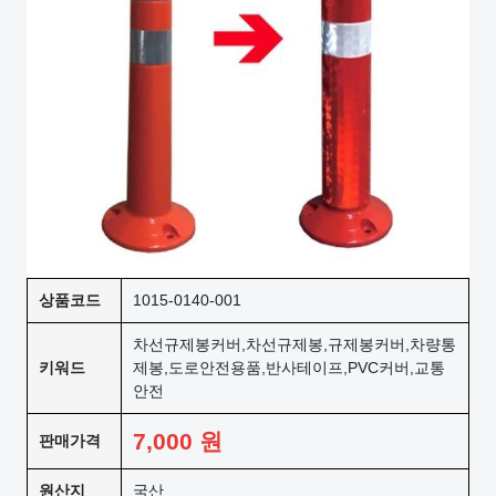
상품코드
1015-0140-001
차선규제봉커버,차선규제봉,규제봉커버,차량통
키워드
제봉,도로안전용품,반사테이프,PVC커버,교통
안전
7,000
원
판매가격
원산지
국산