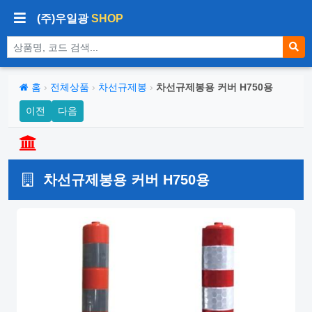
(주)우일광
SHOP
상품 검색
홈
›
전체상품
›
차선규제봉
›
차선규제봉용 커버 H750용
이전
다음
차선규제봉용 커버 H750용