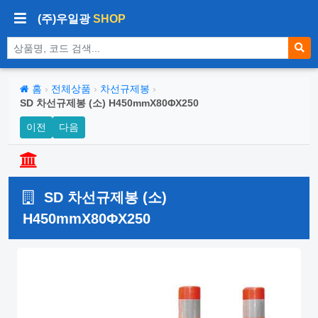
(주)우일광
SHOP
상품 검색
홈
›
전체상품
›
차선규제봉
›
SD 차선규제봉 (소) H450mmX80ΦX250
이전
다음
SD 차선규제봉 (소)
H450mmX80ΦX250