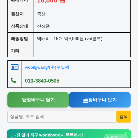
16,000
원
판매가격
원산지
국산
상품상태
신상품
배송방법
택배비 : 15개 약9,000원 (vat별도)
기타
wooilgwang/(주)우일광
010-3840-0505
장바구니 담기
장바구니 보기
AD
🛒 알리 직구 worldbot에서 똑똑하게!
🛒
바로가기 →