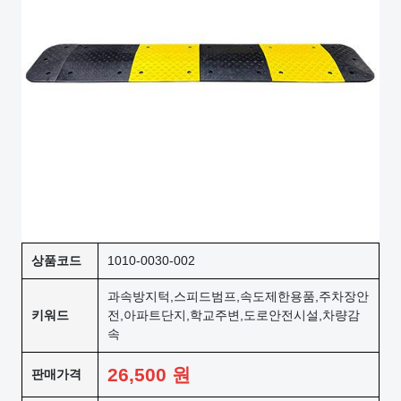
상품코드
1010-0030-002
과속방지턱,스피드범프,속도제한용품,주차장안
키워드
전,아파트단지,학교주변,도로안전시설,차량감
속
26,500
원
판매가격