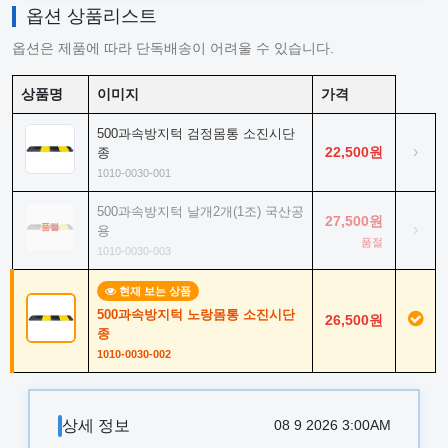
옵션 상품리스트
옵션은 제품에 따라 단독배송이 어려울 수 있습니다.
상품명
이미지
가격
500과속방지턱 검정몸통 소진시단
›
22,500원
종
1010-0030-001
500과속방지턱 날개2개(1조) 국산공
27,500원
›
품절
용
품절
1010-0030-003
현재 보는 상품
500과속방지턱 노랑몸통 소진시단
26,500원
종
1010-0030-002
상세 정보
08 9 2026 3:00AM