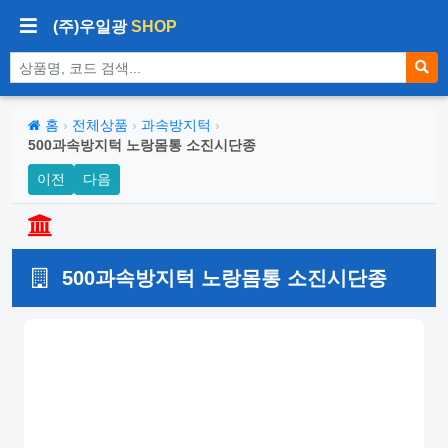
(주)우일광
SHOP
상품 검색
홈
›
전체상품
›
과속방지턱
›
500과속방지턱 노랑몸통 소진시단종
이전
다음
500과속방지턱 노랑몸통 소진시단종