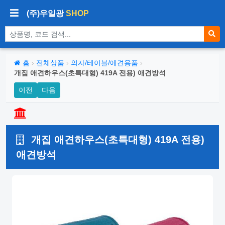
(주)우일광
SHOP
상품 검색
홈
›
전체상품
›
의자/테이블/애견용품
›
개집 애견하우스(초특대형) 419A 전용) 애견방석
이전
다음
개집 애견하우스(초특대형) 419A 전용)
애견방석