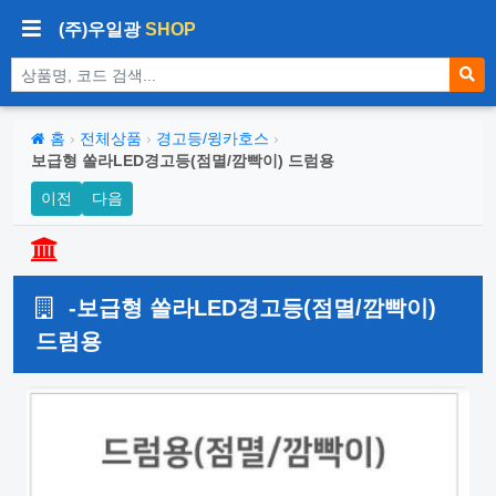
(주)우일광
SHOP
상품 검색
홈
›
전체상품
›
경고등/윙카호스
›
보급형 쏠라LED경고등(점멸/깜빡이) 드럼용
이전
다음
-보급형 쏠라LED경고등(점멸/깜빡이)
드럼용