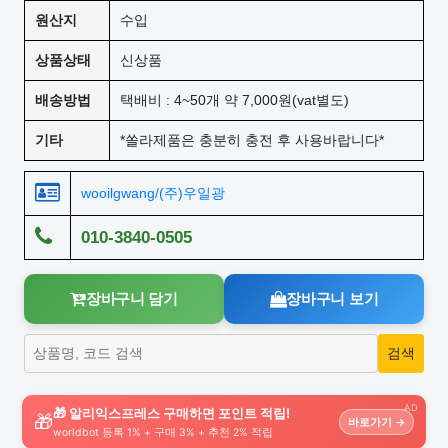
원산지
수입
상품상태
신상품
배송방법
택배비 : 4~50개 약 7,000원(vat별도)
기타
*쏠라제품은 충분히 충전 후 사용바랍니다*
wooilgwang/(주)우일광
010-3840-0505
장바구니 담기
장바구니 보기
AD
🎁 알리익스프레스 구매하면 포인트 적립!
🎁
바로가기 →
worldbot 등록 1% + 구매 3% + 추천 2% 적립