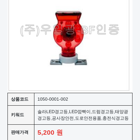
상품코드
1050-0001-002
솔라LED경고등,LED깜빡이,드럼경고등,태양광
키워드
경고등,공사장안전,도로안전용품,충전식경고등
5,200
원
판매가격