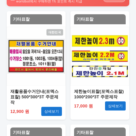
worldbot에서 구매하면 1% 포인트 즉시 지급
기타표찰
기타표찰
대한민국
재활용품수거안내(포멕스
제한높이표찰(포멕스표찰)
표찰) 500*300*3T 주문제
1000*200*3T 주문제작
작
17,000 원
상세보기
12,900 원
상세보기
기타표찰
기타표찰