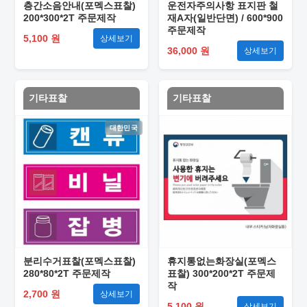
층간소음안내(포멕스표찰)
운전자주의사항 표지판 철
200*300*2T 주문제작
재A자(일반단면) / 600*900
주문제작
5,100 원
상세보기
36,000 원
상세보기
기타표찰
기타표찰
대한민국
분리수거표찰(포멕스표찰)
휴지통없는화장실(포멕스
280*80*2T 주문제작
표찰) 300*200*2T 주문제
작
2,700 원
상세보기
5,100 원
상세보기