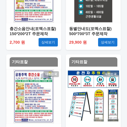
층간소음안내(포멕스표찰)
동별안내도(포멕스표찰)
150*200*2T 주문제작
500*700*3T 주문제작
2,700 원
29,900 원
상세보기
상세보기
기타표찰
기타표찰
대한민국
대한민국