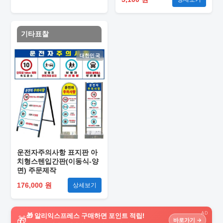
기타표찰
대한민국
운전자주의사항 표지판 아
치형스텐입간판(이동식-양
면) 주문제작
176,000 원
상세보기
AD
🎁 알리익스프레스 구매하면 포인트 적립!
🎁
바로가기 →