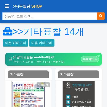
(주)우일광
SHOP
상품 검색
>>기타표찰
14
개
이전 카테고리
다음 카테고리
AD
🛒 알리 쇼핑은 worldbot에서!
🛒
바로가기 →
구매시 1% 포인트 + 한국어 상담 + 빠른 배송
기타표찰
기타표찰
대한민국