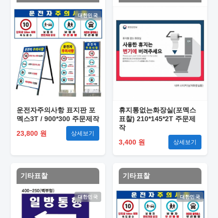
대한민국
운전자주의사항 표지판 포
휴지통없는화장실(포멕스
멕스3T / 900*300 주문제작
표찰) 210*145*2T 주문제
작
23,800 원
상세보기
3,400 원
상세보기
기타표찰
기타표찰
대한민국
대한민국