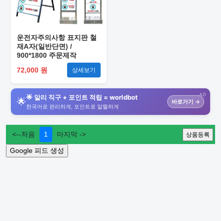
운전자주의사항 표지판 철
재A자(일반단면) /
900*1800 주문제작
72,000 원
상세보기
AD
🌟 알리 직구 + 포인트 적립 = worldbot
🌟
바로가기 →
한국어로 편리하게, 포인트로 알뜰하게