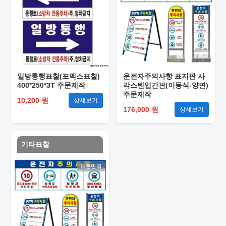
일방통행표찰(포멕스표찰)
운전자주의사항 표지판 사
400*250*3T 주문제작
각스텐입간판(이동식-양면)
주문제작
10,200 원
상세보기
176,000 원
상세보기
기타표찰
대한민국