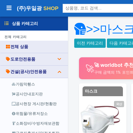
상품 검색
(주)우일광
SHOP
상품 카테고리
>>마스
전체 카테고리
이전 카테고리
다음 카테고
전체 상품
도로안전용품
🚀 worldbot
🚀
건설(공사)안전용품
구매 금액의 1% 포인
가림막휀스
마스크
공사안내표지판
공사현장 게시판/현황판
국산
위험물/유류저장소
소화장비/수방자재보관함