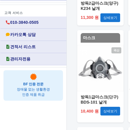
방독2급마스크(양구)
K234 낱개
고객 서비스
11,300 원
상세보기
010-3840-0505
카카오톡 상담
마스크
견적서 리스트
국산
관리자전용
BF 인증 전문
장애물 없는 생활환경
인증 제품 취급
방독1급마스크(단구)
BDS-101 낱개
10,400 원
상세보기