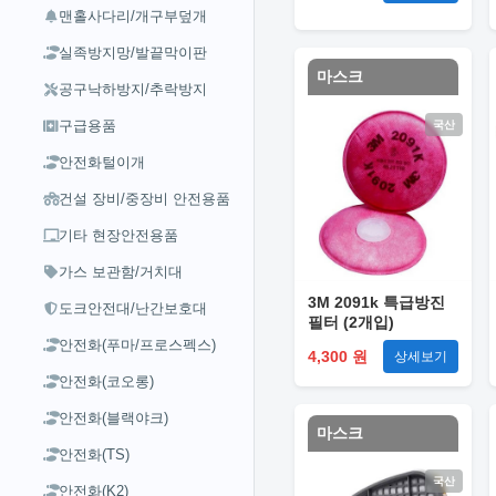
맨홀사다리/개구부덮개
실족방지망/발끝막이판
마스크
공구낙하방지/추락방지
구급용품
국산
안전화털이개
건설 장비/중장비 안전용품
기타 현장안전용품
가스 보관함/거치대
3M 2091k 특급방진
도크안전대/난간보호대
필터 (2개입)
안전화(푸마/프로스펙스)
4,300 원
상세보기
안전화(코오롱)
안전화(블랙야크)
마스크
안전화(TS)
국산
안전화(K2)