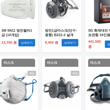
3M 5N11 방진필터1
방진1급마스크(단구-
SG 화재대피
급 (10개입)
원형) B222-2 낱개
보관함 18인용 
400*400*750
441,500
13,700 원
9,400 원
상세보기
상세보기
원
마스크
마스크
마스크
국산
국산