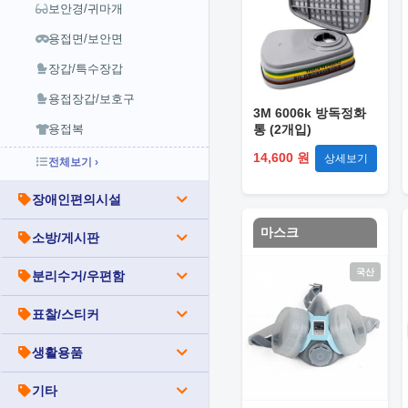
보안경/귀마개
용접면/보안면
장갑/특수장갑
용접장갑/보호구
3M 6006k 방독정화
용접복
통 (2개입)
14,600 원
상세보기
전체보기 ›
장애인편의시설
마스크
소방/게시판
국산
분리수거/우편함
표찰/스티커
생활용품
기타