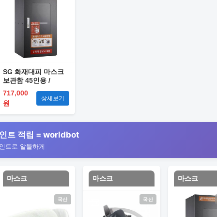
SG 화재대피 마스크
보관함 45인용 /
650*400*1100
717,000
상세보기
원
인트 적립 = worldbot
포인트로 알뜰하게
마스크
마스크
마스크
국산
국산