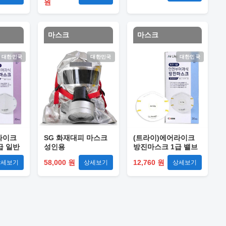
원
마스크
마스크
대한민국
대한민국
대한민국
라이크
SG 화재대피 마스크
(트라이)에어라이크
급 일반
성인용
방진마스크 1급 밸브
 단종예정
형 / 20개입 단종예정
58,000 원
12,760 원
상세보기
상세보기
상세보기