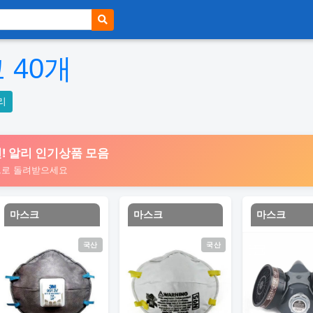
크
40
개
리
 추천! 알리 인기상품 모음
트로 돌려받으세요
마스크
마스크
마스크
국산
국산