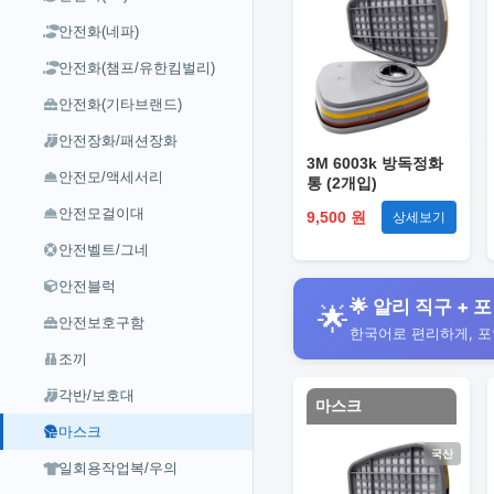
안전화(네파)
안전화(챔프/유한킴벌리)
안전화(기타브랜드)
안전장화/패션장화
3M 6003k 방독정화
안전모/액세서리
통 (2개입)
안전모걸이대
9,500 원
상세보기
안전벨트/그네
안전블럭
🌟 알리 직구 + 포
🌟
안전보호구함
한국어로 편리하게, 
조끼
각반/보호대
마스크
마스크
국산
일회용작업복/우의