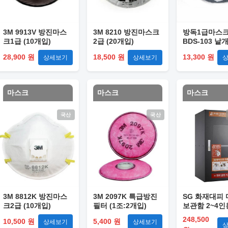
3M 9913V 방진마스
3M 8210 방진마스크
방독1급마스크
크1급 (10개입)
2급 (20개입)
BDS-103 낱
28,900 원
18,500 원
13,300 원
상세보기
상세보기
마스크
마스크
마스크
국산
국산
3M 8812K 방진마스
3M 2097K 특급방진
SG 화재대피
크2급 (10개입)
필터 (1조:2개입)
보관함 2~4인용
300*300*350
248,500
10,500 원
5,400 원
상세보기
상세보기