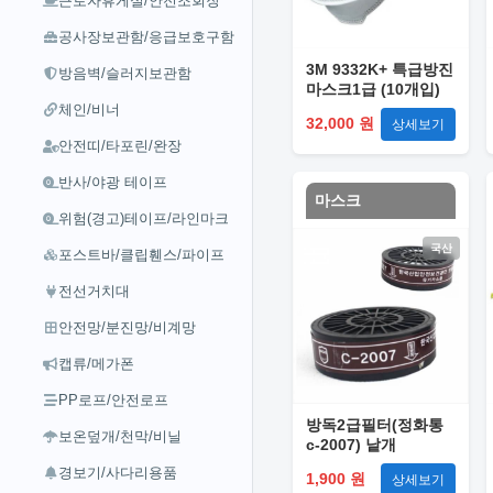
근로자휴게실/안전조회장
공사장보관함/응급보호구함
3M 9332K+ 특급방진
방음벽/슬러지보관함
마스크1급 (10개입)
체인/비너
32,000 원
상세보기
안전띠/타포린/완장
반사/야광 테이프
마스크
위험(경고)테이프/라인마크
국산
포스트바/클립휀스/파이프
전선거치대
안전망/분진망/비계망
캡류/메가폰
PP로프/안전로프
방독2급필터(정화통
보온덮개/천막/비닐
c-2007) 낱개
경보기/사다리용품
1,900 원
상세보기