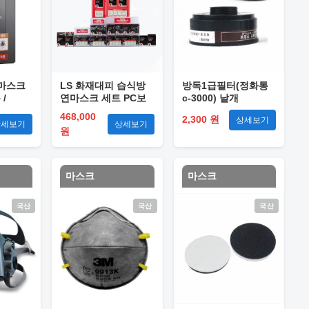
 마스크
LS 화재대피 습식방
방독1급필터(정화통
/
연마스크 세트 PC보
c-3000) 낱개
관함 / 20개입
468,000
2,300 원
상세보기
상세보기
상세보기
원
마스크
마스크
국산
국산
국산