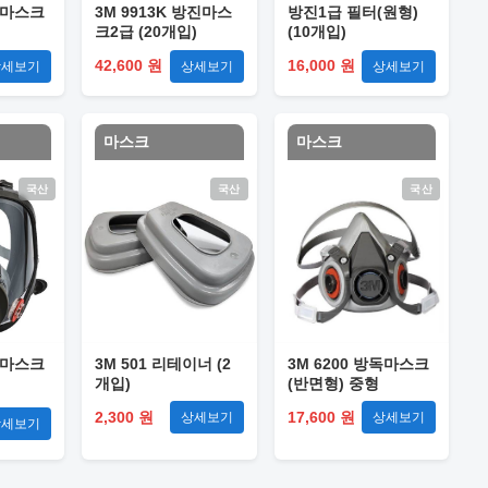
방독마스크
3M 9913K 방진마스
방진1급 필터(원형)
크2급 (20개입)
(10개입)
42,600 원
16,000 원
상세보기
상세보기
상세보기
마스크
마스크
국산
국산
국산
방독마스크
3M 501 리테이너 (2
3M 6200 방독마스크
개입)
(반면형) 중형
2,300 원
17,600 원
상세보기
상세보기
상세보기