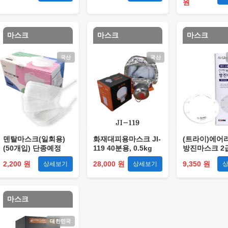
원
마스크
마스크
마스크
국산
국산
덴탈마스크(일회용)
화재대피용마스크 JI-
(트라이)에어
(50개입) 단종예정
119 40분용, 0.5kg
방진마스크 2
형 / 20개입
2,200 원
28,000 원
9,350 원
상세보기
상세보기
마스크
대한민국