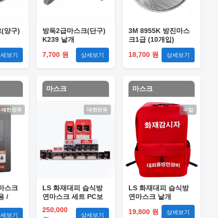
(양구)
방독2급마스크(단구)
3M 8955K 방진마스
개
K239 낱개
크1급 (10개입)
7,700 원
18,700 원
상세보기
상세보기
상세보기
마스크
마스크
대한민국
대한민국
수입
 마스크
LS 화재대피 습식방
LS 화재대피 습식방
 /
연마스크 세트 PC보
연마스크 낱개
관함 / 10개입
250,000
19,800 원
상세보기
상세보기
상세보기