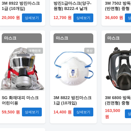
3M 8922 방진마스크
방진1급마스크(양구-
3M 7502 
1급 (10개입)
원형) B222-4 낱개
(반면형) 중형
20,000 원
12,700 원
36,600 원
상세보기
상세보기
마스크
마스크
마스크
대한민국
국산
SG 화재대피 마스크
3M 8822 방진마스크
3M 6800 
어린이용
1급 (10개입)
(전면형) 중형
163,500
59,500 원
14,400 원
상세보기
상세보기
원