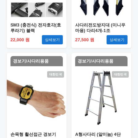
SM3 (충전식) 전자호각(호
사다리전도방지대 (미니우
루라기) 블랙
마용) 다리4개-1조
22,000 원
27,500 원
상세보기
상세보기
경보기/사다리용품
경보기/사다리용품
대한민국
대한민국
손목형 활선접근 경보기
A형사다리 (알미늄) 4단