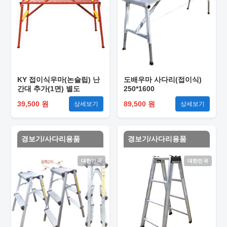
KY 접이식우마(논슬립) 난
도배우마 사다리(접이식)
간대 추가(1면) 별도
250*1600
39,500 원
89,500 원
상세보기
상세보기
경보기/사다리용품
경보기/사다리용품
대한민국
대한민국