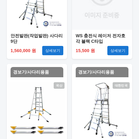
안전발판(작업발판) 사다리
WS 충전식 레이저 전자호
9단
각 블랙 C타입
1,560,000 원
15,500 원
상세보기
상세보기
경보기/사다리용품
경보기/사다리용품
국산
대한민국