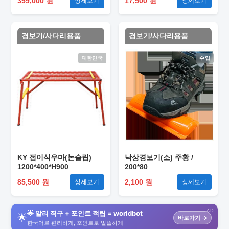
359,000 원
17,500 원
상세보기
상세보기
경보기/사다리용품
경보기/사다리용품
대한민국
수입
KY 접이식우마(논슬립)
낙상경보기(소) 주황 /
1200*400*H900
200*80
85,500 원
2,100 원
상세보기
상세보기
AD
🌟 알리 직구 + 포인트 적립 = worldbot
🌟
바로가기 →
한국어로 편리하게, 포인트로 알뜰하게