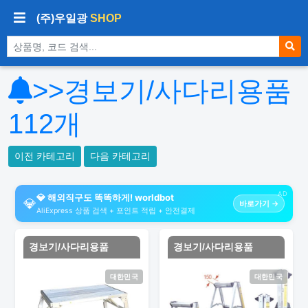
(주)우일광
SHOP
상품 검색
>>경보기/사다리용품
112
개
이전 카테고리
다음 카테고리
AD
💎 해외직구도 똑똑하게! worldbot
💎
바로가기 →
AliExpress 상품 검색 + 포인트 적립 + 안전결제
경보기/사다리용품
경보기/사다리용품
대한민국
대한민국