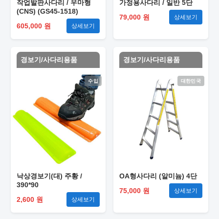
작업발판사다리 / 우마형
가정용사다리 / 일반 5단
(CNS) (GS45-1518)
79,000 원
상세보기
605,000 원
상세보기
경보기/사다리용품
경보기/사다리용품
수입
대한민국
낙상경보기(대) 주황 /
OA형사다리 (알미늄) 4단
390*90
75,000 원
상세보기
2,600 원
상세보기