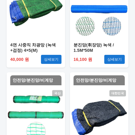
4면 사중직 차광망 (녹색
분진망(휘장망) 녹색 /
+검정) 4×5(M)
1.5M*50M
40,000 원
16,100 원
상세보기
상세보기
안전망/분진망/비계망
안전망/분진망/비계망
국산
대한민국