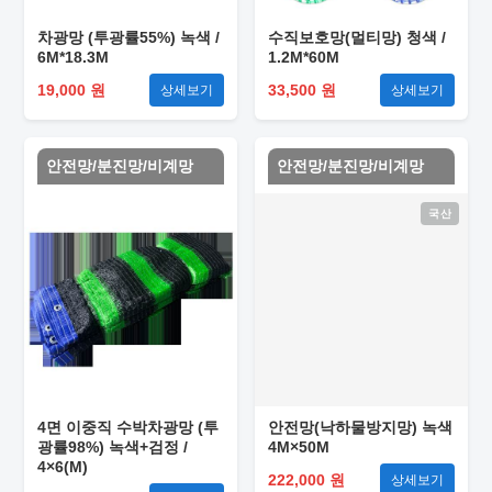
차광망 (투광률55%) 녹색 /
수직보호망(멀티망) 청색 /
6M*18.3M
1.2M*60M
19,000 원
33,500 원
상세보기
상세보기
안전망/분진망/비계망
안전망/분진망/비계망
국산
4면 이중직 수박차광망 (투
안전망(낙하물방지망) 녹색
광률98%) 녹색+검정 /
4M×50M
4×6(M)
222,000 원
상세보기