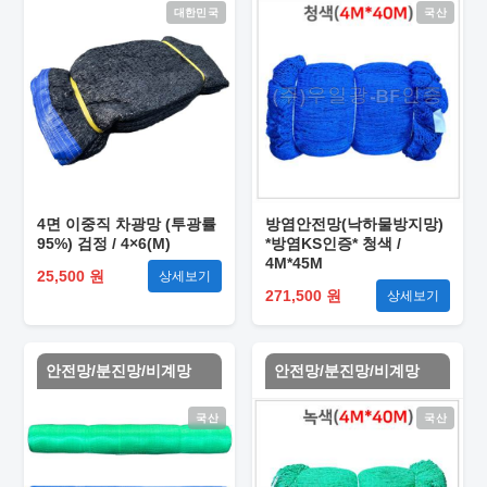
대한민국
국산
4면 이중직 차광망 (투광률
방염안전망(낙하물방지망)
95%) 검정 / 4×6(M)
*방염KS인증* 청색 /
4M*45M
25,500 원
상세보기
271,500 원
상세보기
안전망/분진망/비계망
안전망/분진망/비계망
국산
국산