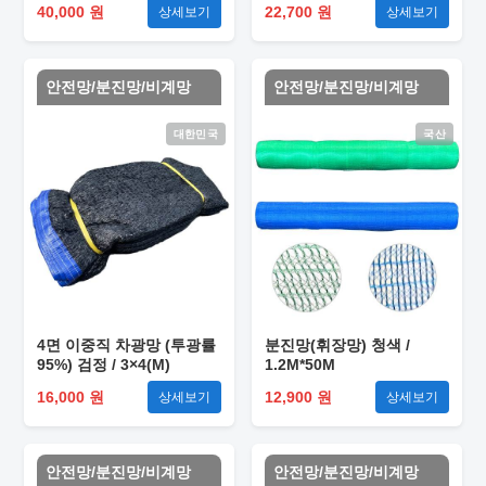
40,000 원
22,700 원
상세보기
상세보기
안전망/분진망/비계망
안전망/분진망/비계망
대한민국
국산
4면 이중직 차광망 (투광률
분진망(휘장망) 청색 /
95%) 검정 / 3×4(M)
1.2M*50M
16,000 원
12,900 원
상세보기
상세보기
안전망/분진망/비계망
안전망/분진망/비계망