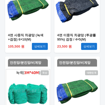
4면 사중직 차광망 (녹색
4면 이중직 차광망 (투광률
+검정) 6×10(M)
95%) 검정 / 4×5(M)
105,500 원
23,500 원
상세보기
상세보기
안전망/분진망/비계망
안전망/분진망/비계망
국산
대한민국