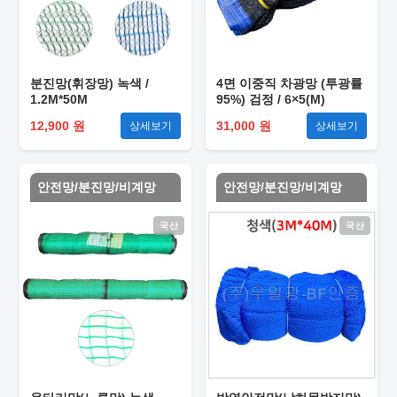
분진망(휘장망) 녹색 /
4면 이중직 차광망 (투광률
1.2M*50M
95%) 검정 / 6×5(M)
12,900 원
31,000 원
상세보기
상세보기
안전망/분진망/비계망
안전망/분진망/비계망
국산
국산