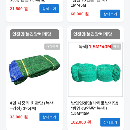
95%) 검정 / 3×6(M)
*방염KS인증* 청색 /
1M*45M
21,500 원
상세보기
68,000 원
상세보기
안전망/분진망/비계망
안전망/분진망/비계망
대한민국
국산
4면 사중직 차광망 (녹색
방염안전망(낙하물방지망)
+검정) 3×5(M)
*방염KS인증* 녹색 /
1.5M*45M
33,000 원
상세보기
102,000 원
상세보기