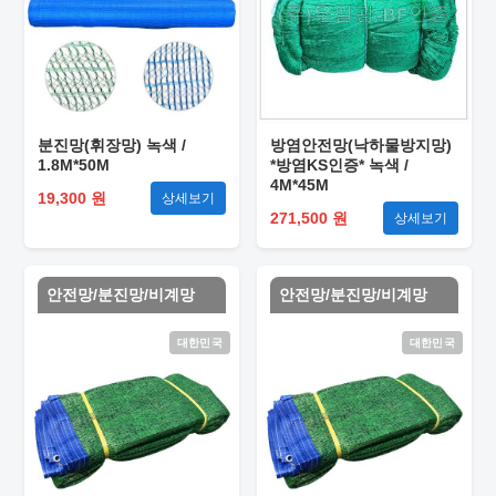
분진망(휘장망) 녹색 /
방염안전망(낙하물방지망)
1.8M*50M
*방염KS인증* 녹색 /
4M*45M
19,300 원
상세보기
271,500 원
상세보기
안전망/분진망/비계망
안전망/분진망/비계망
대한민국
대한민국