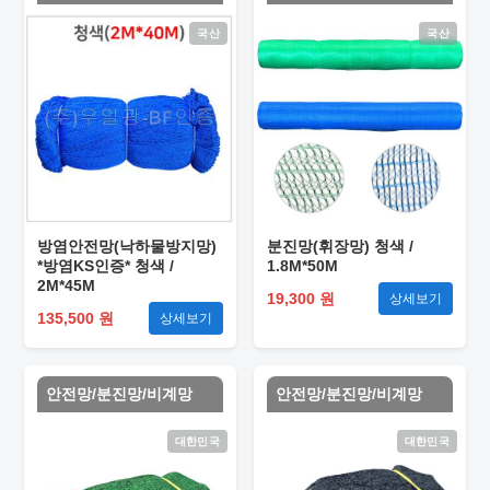
국산
국산
방염안전망(낙하물방지망)
분진망(휘장망) 청색 /
*방염KS인증* 청색 /
1.8M*50M
2M*45M
19,300 원
상세보기
135,500 원
상세보기
안전망/분진망/비계망
안전망/분진망/비계망
대한민국
대한민국