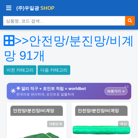
(주)우일광
SHOP
상품 검색
>>안전망/분진망/비계
망
91
개
이전 카테고리
다음 카테고리
AD
🌟 알리 직구 + 포인트 적립 = worldbot
🌟
바로가기 →
한국어로 편리하게, 포인트로 알뜰하게
안전망/분진망/비계망
안전망/분진망/비계망
대한민국
국산