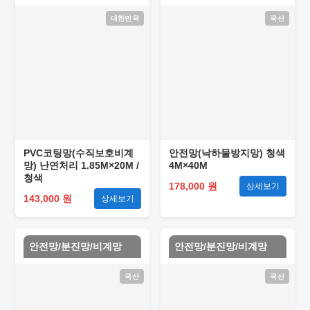
대한민국
국산
PVC코팅망(수직보호비계
안전망(낙하물방지망) 청색
망) 난연처리 1.85M×20M /
4M×40M
청색
178,000 원
상세보기
143,000 원
상세보기
안전망/분진망/비계망
안전망/분진망/비계망
국산
국산