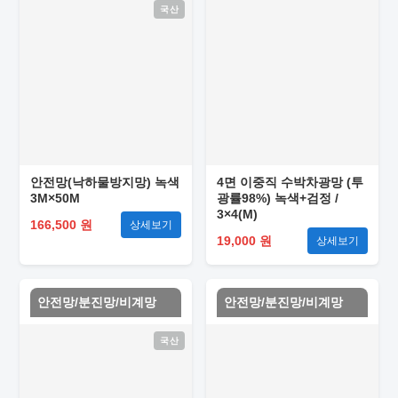
국산
안전망(낙하물방지망) 녹색
4면 이중직 수박차광망 (투
3M×50M
광률98%) 녹색+검정 /
3×4(M)
166,500 원
상세보기
19,000 원
상세보기
안전망/분진망/비계망
안전망/분진망/비계망
국산