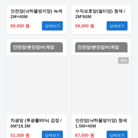
안전망(낙하물방지망) 녹색
수직보호망(멀티망) 청색 /
2M×40M
2M*60M
89,000 원
59,000 원
상세보기
상세보기
안전망/분진망/비계망
안전망/분진망/비계망
국산
차광망 (투광률95%) 검정 /
안전망(낙하물방지망) 청색
6M*18.3M
1.5M×40M
51,300 원
67,000 원
상세보기
상세보기