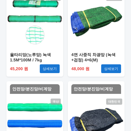
울타리망(노루망) 녹색
4면 사중직 차광망 (녹색
1.5M*100M / 7kg
+검정) 4×6(M)
45,200 원
48,000 원
상세보기
상세보기
안전망/분진망/비계망
안전망/분진망/비계망
국산
대한민국