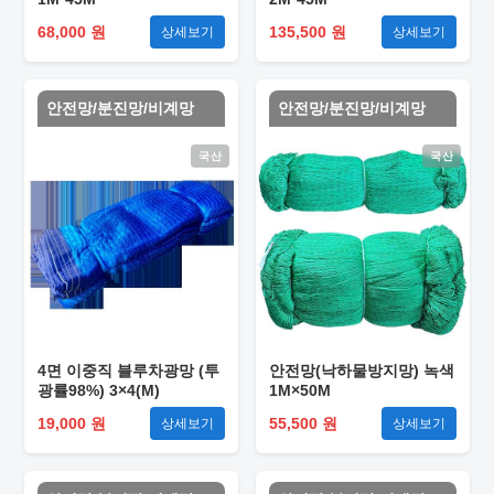
68,000 원
135,500 원
상세보기
상세보기
안전망/분진망/비계망
안전망/분진망/비계망
국산
국산
4면 이중직 블루차광망 (투
안전망(낙하물방지망) 녹색
광률98%) 3×4(M)
1M×50M
19,000 원
55,500 원
상세보기
상세보기