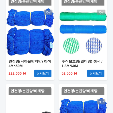
안전망/분진망/비계망
안전망/분진망/비계망
국산
국산
안전망(낙하물방지망) 청색
수직보호망(멀티망) 청색 /
4M×50M
1.8M*60M
222,000 원
52,500 원
상세보기
상세보기
안전망/분진망/비계망
안전망/분진망/비계망
국산