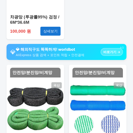
차광망 (투광률95%) 검정 /
6M*36.6M
100,000 원
상세보기
AD
💎 해외직구도 똑똑하게! worldbot
💎
바로가기 →
AliExpress 상품 검색 + 포인트 적립 + 안전결제
안전망/분진망/비계망
안전망/분진망/비계망
국산
국산