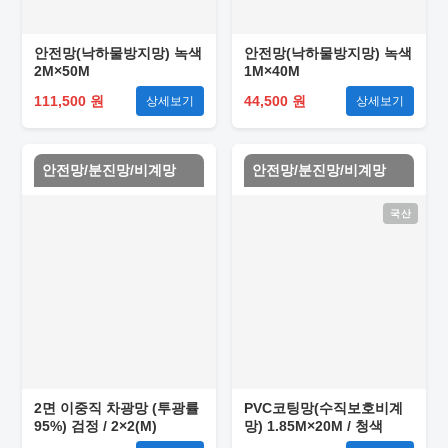
안전망(낙하물방지망) 녹색
안전망(낙하물방지망) 녹색
2M×50M
1M×40M
111,500 원
44,500 원
상세보기
상세보기
안전망/분진망/비계망
안전망/분진망/비계망
국산
2면 이중직 차광망 (투광률
PVC코팅망(수직보호비계
95%) 검정 / 2×2(M)
망) 1.85M×20M / 청색