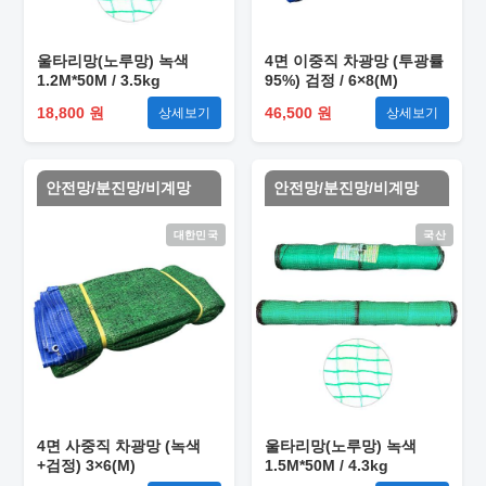
울타리망(노루망) 녹색
4면 이중직 차광망 (투광률
1.2M*50M / 3.5kg
95%) 검정 / 6×8(M)
18,800 원
46,500 원
상세보기
상세보기
안전망/분진망/비계망
안전망/분진망/비계망
대한민국
국산
4면 사중직 차광망 (녹색
울타리망(노루망) 녹색
+검정) 3×6(M)
1.5M*50M / 4.3kg