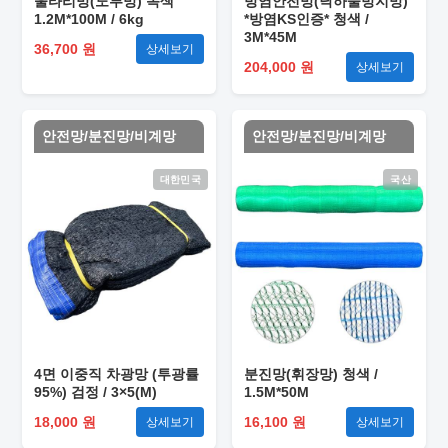
울타리망(노루망) 녹색
방염안전망(낙하물방지망)
1.2M*100M / 6kg
*방염KS인증* 청색 /
3M*45M
36,700 원
상세보기
204,000 원
상세보기
안전망/분진망/비계망
안전망/분진망/비계망
대한민국
국산
4면 이중직 차광망 (투광률
분진망(휘장망) 청색 /
95%) 검정 / 3×5(M)
1.5M*50M
18,000 원
16,100 원
상세보기
상세보기