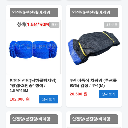
안전망/분진망/비계망
안전망/분진망/비계망
국산
대한민국
방염안전망(낙하물방지망)
4면 이중직 차광망 (투광률
*방염KS인증* 청색 /
95%) 검정 / 4×4(M)
1.5M*45M
20,500 원
상세보기
102,000 원
상세보기
안전망/분진망/비계망
안전망/분진망/비계망