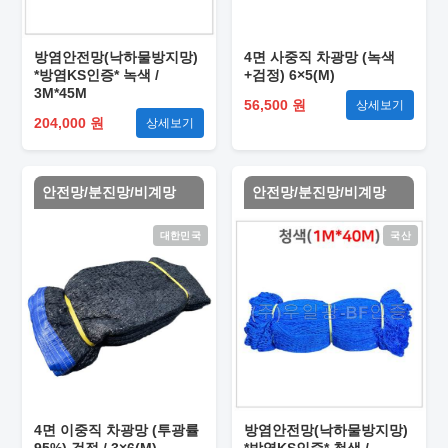
방염안전망(낙하물방지망)
4면 사중직 차광망 (녹색
*방염KS인증* 녹색 /
+검정) 6×5(M)
3M*45M
56,500 원
상세보기
204,000 원
상세보기
안전망/분진망/비계망
안전망/분진망/비계망
대한민국
국산
4면 이중직 차광망 (투광률
방염안전망(낙하물방지망)