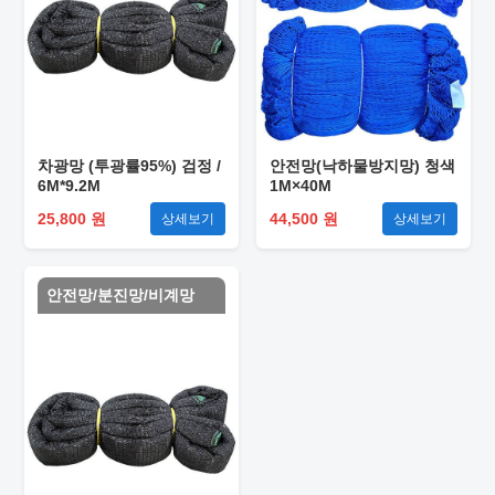
차광망 (투광률95%) 검정 /
안전망(낙하물방지망) 청색
6M*9.2M
1M×40M
25,800 원
44,500 원
상세보기
상세보기
안전망/분진망/비계망