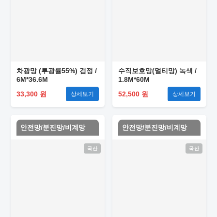
차광망 (투광률55%) 검정 /
수직보호망(멀티망) 녹색 /
6M*36.6M
1.8M*60M
33,300 원
52,500 원
상세보기
상세보기
안전망/분진망/비계망
안전망/분진망/비계망
국산
국산