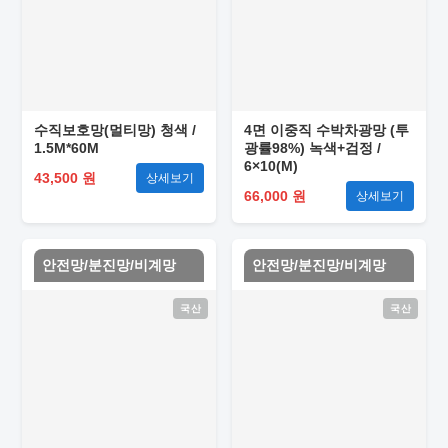
수직보호망(멀티망) 청색 /
4면 이중직 수박차광망 (투
1.5M*60M
광률98%) 녹색+검정 /
6×10(M)
43,500 원
상세보기
66,000 원
상세보기
안전망/분진망/비계망
안전망/분진망/비계망
국산
국산