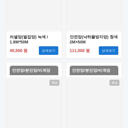
러셀망(벌집망) 녹색 /
안전망(낙하물방지망) 청색
1.8M*50M
2M×50M
40,500 원
111,500 원
상세보기
상세보기
안전망/분진망/비계망
안전망/분진망/비계망
국산
국산