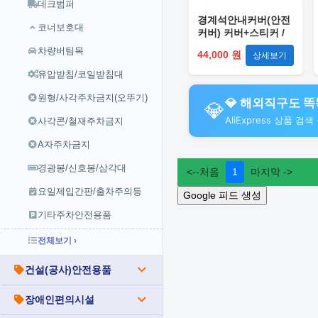
데크범퍼
경계석안내커버(안전
코너보호대
커버) 커버+스티커 /
EGK-WV-CO-2
차량버팀목
44,000 원
상세보기
유압받침/코일받침대
원형/사각주차금지(오뚜기)
💎 해외직구도 똑똑
💎
AliExpress 상품 
사각콘/철재주차금지
A자주차금지
경광봉/신호봉/삼각대
요일제입간판/출차주의등
기타주차안전용품
전체보기 ›
건설(공사)안전용품
장애인편의시설