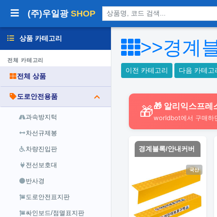
상품 검색
(주)우일광
SHOP
상품 카테고리
>>경계
전체 카테고리
이전 카테고리
다음 카테고
전체 상품
도로안전용품
🎁 알리익스프레
🎁
과속방지턱
worldbot에서 구매하
차선규제봉
경계블록/안내커버
차량진입판
전선보호대
국산
반사경
도로안전표지판
싸인보드/점멸표지판