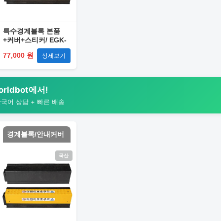
특수경계블록 본품
+커버+스티커/ EGK-
WV-BLCO-2
77,000 원
상세보기
rldbot에서!
한국어 상담 + 빠른 배송
경계블록/안내커버
국산