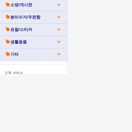
소방/게시판
분리수거/우편함
표찰/스티커
생활용품
기타
고객 서비스
010-3840-0505
카카오톡 상담
(주)우일광
장애인편의시설 전문 기업
견적서 리스트
BF인증 제품 설계·제작·시공·납품
전국 서비스 제공
관리자전용
경기도 남양주시 진건읍 독정로솔숲길 11, 3호