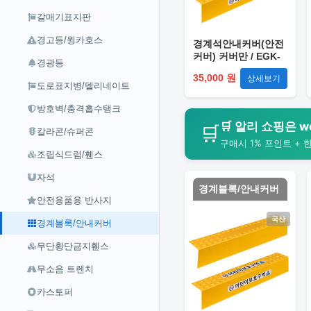
갈매기표지판
경고등/윙카호스
경계석안내커버(안전
커버) 커버만 / EGK-
경광등
WV-CO-1
35,000 원
상세보기
도로표지병/델리네이트
방호벽/충격흡수탱크
🛒 알리 쇼핑은 wo
🛒
칼라콘/슈퍼콘
구매시 1% 포인트 + 
조립식드럼/휀스
자석
경계블록/안내커버
안전용품용 반사지
국산
경계블록/안내커버
무단횡단금지휀스
무소음 트렌치
카스토퍼