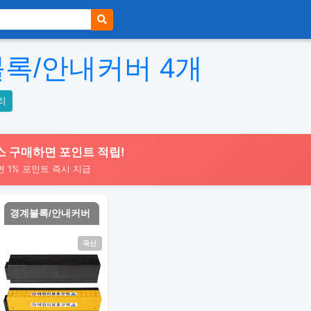
블록/안내커버
4
개
리
스 구매하면 포인트 적립!
면 1% 포인트 즉시 지급
경계블록/안내커버
국산