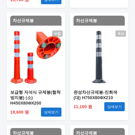
차선규제봉
차선규제봉
수입
국산
보급형 자석식 규제봉(협착
완성차선규제봉-진회색
방지봉) (소)
(대) H750X80ΦX210
H450X80ΦX200
11,100 원
상세보기
19,600 원
상세보기
차선규제봉
차선규제봉