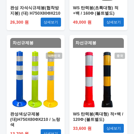
완성 자석식규제봉(협착방
WS 탄력봉(초특대형) 적
지봉) (대) H750X80ΦX210
+백 / 160Φ (볼트별도)
26,300 원
49,000 원
상세보기
상세보기
차선규제봉
차선규제봉
대한민국
중국
완성색상규제봉
WS 탄력봉(특대형) 적+백 /
(대)H750X80ΦX210 / 노랑
120Φ (볼트별도)
색
33,600 원
상세보기
13,700 원
상세보기