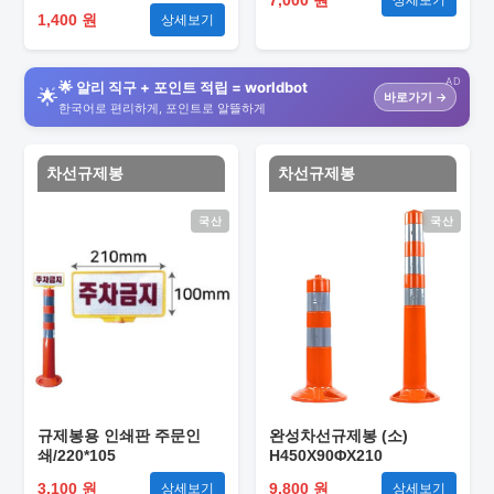
상세보기
1,400 원
상세보기
AD
🌟 알리 직구 + 포인트 적립 = worldbot
🌟
바로가기 →
한국어로 편리하게, 포인트로 알뜰하게
차선규제봉
차선규제봉
국산
국산
규제봉용 인쇄판 주문인
완성차선규제봉 (소)
쇄/220*105
H450X90ΦX210
3,100 원
9,800 원
상세보기
상세보기