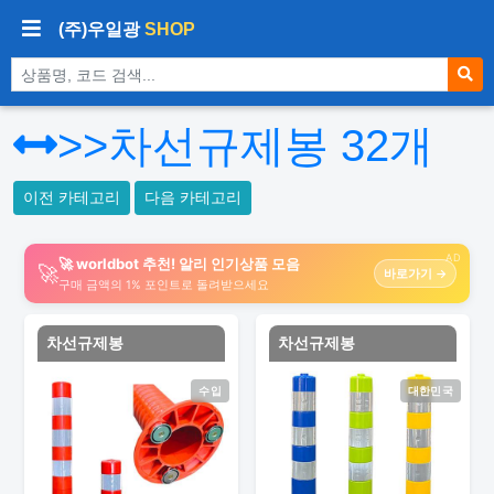
(주)우일광
SHOP
상품 검색
>>차선규제봉
32
개
이전 카테고리
다음 카테고리
AD
🚀 worldbot 추천! 알리 인기상품 모음
🚀
바로가기 →
구매 금액의 1% 포인트로 돌려받으세요
차선규제봉
차선규제봉
수입
대한민국