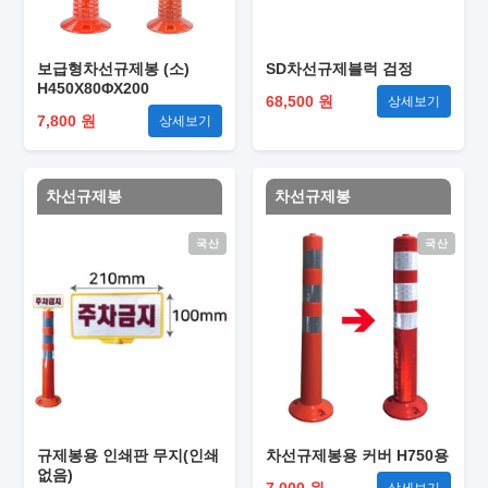
보급형차선규제봉 (소)
SD차선규제블럭 검정
H450X80ΦX200
68,500 원
상세보기
7,800 원
상세보기
차선규제봉
차선규제봉
국산
국산
규제봉용 인쇄판 무지(인쇄
차선규제봉용 커버 H750용
없음)
7,000 원