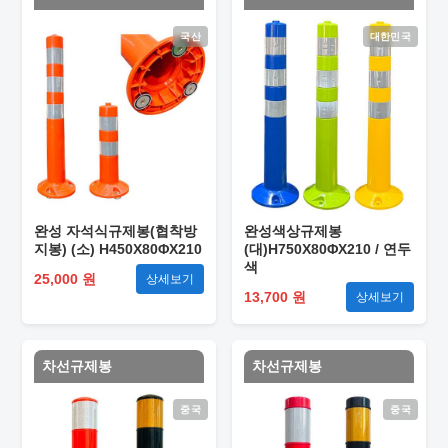
국산
대한민국
완성 자석식규제봉(협착방
완성색상규제봉
지봉) (소) H450X80ΦX210
(대)H750X80ΦX210 / 연두
색
25,000 원
상세보기
13,700 원
상세보기
차선규제봉
차선규제봉
중국
중국