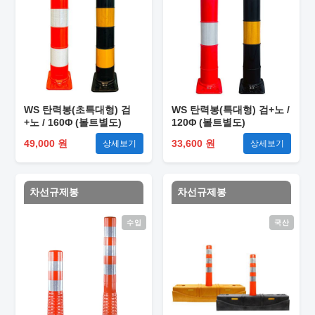
WS 탄력봉(초특대형) 검
WS 탄력봉(특대형) 검+노 /
+노 / 160Φ (볼트별도)
120Φ (볼트별도)
49,000 원
33,600 원
상세보기
상세보기
차선규제봉
차선규제봉
수입
국산