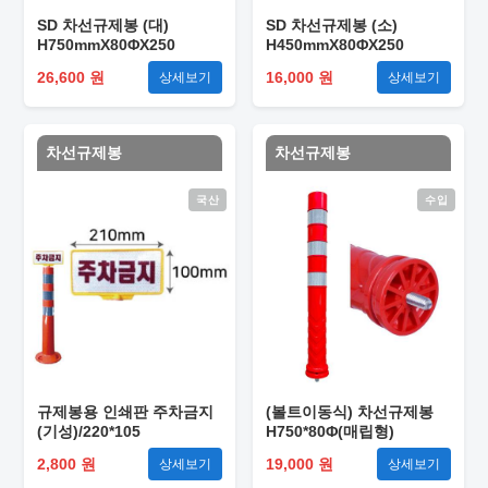
SD 차선규제봉 (대)
SD 차선규제봉 (소)
H750mmX80ΦX250
H450mmX80ΦX250
26,600 원
16,000 원
상세보기
상세보기
차선규제봉
차선규제봉
국산
수입
규제봉용 인쇄판 주차금지
(볼트이동식) 차선규제봉
(기성)/220*105
H750*80Φ(매립형)
2,800 원
19,000 원
상세보기
상세보기