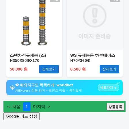
스텐차선규제봉 (소)
WS 규제봉용 하부베이스
H350X80ΦX170
H70×360Φ
50,000 원
6,500 원
상세보기
상세보기
AD
💎 해외직구도 똑똑하게! worldbot
💎
바로가기 →
AliExpress 상품 검색 + 포인트 적립 + 안전결제