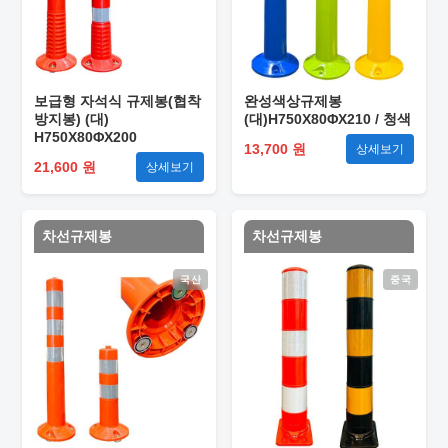
보급형 자석식 규제봉(협착
완성색상규제봉
방지봉) (대)
(대)H750X80ΦX210 / 청색
H750X80ΦX200
13,700 원
상세보기
21,600 원
상세보기
차선규제봉
차선규제봉
국산
중국