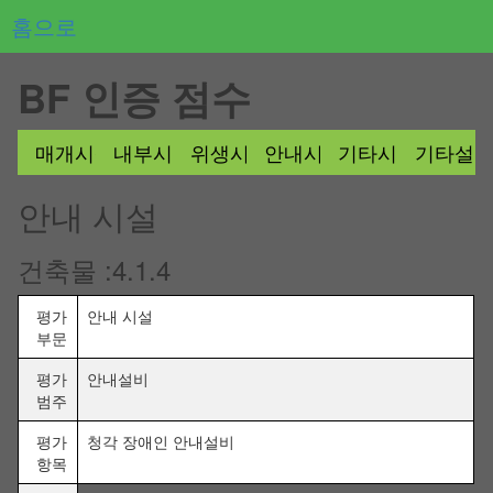
홈으로
BF 인증 점수
매개시설
내부시설
위생시설
안내시설
기타시설
기타설
안내 시설
건축물 :4.1.4
평가
안내 시설
부문
평가
안내설비
범주
평가
청각 장애인 안내설비
항목