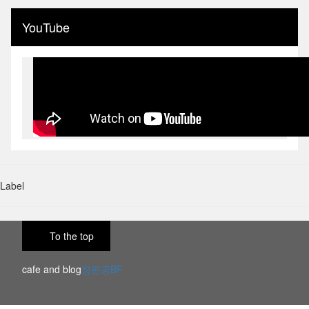
YouTube
Label
To the top
cafe and blog
장편공BF