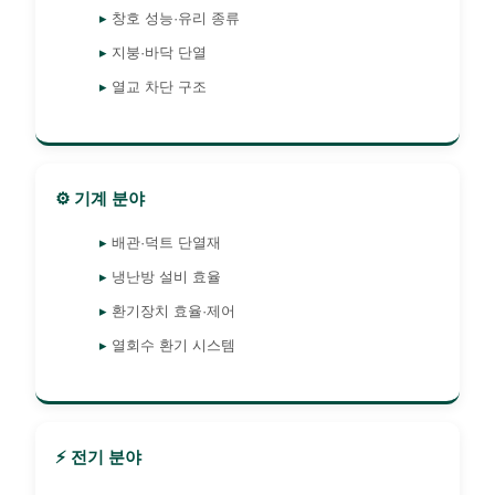
창호 성능·유리 종류
지붕·바닥 단열
열교 차단 구조
⚙️ 기계 분야
배관·덕트 단열재
냉난방 설비 효율
환기장치 효율·제어
열회수 환기 시스템
⚡ 전기 분야