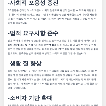
-
사회적 포용성 증진
BF 인증은 장애인과 노약자들이 사회의 일원으로 활발히 참여할 수 있도록 지원합니
다. 물리적 장벽을 없애고, 모든 사람에게 공평한 접근을 제공함으로써 다양한 사람들
이 함께 어울릴 수 있는 환경을 만듭니다. 이는 다양한 문화와 경험을 공유할 수 있는
기회를 제공합니다.
-
법적 요구사항 준수
많은 국가에서 장애인 접근성을 법적으로 요구하고 있습니다. 예를 들어, 한국의 경우
장애인차별금지 및 권리구제 등에 관한 법률
에 따라 공공시설 및 일부 민간시설은 장
애인 접근을 위한 설계를 반드시 따라야 합니다. BF 인증을 통해 법적 요구사항을 충족
함으로써, 건축주는 법적 문제를 예방하고 사회적 책임을 다할 수 있습니다.
-
생활 질 향상
장애인과 노약자가 접근하기 쉬운 환경은 그들의 생활 질을 크게 향상시킵니다. BF 인
증을 받은 건축물은 이동 편의성을 제공하고, 독립적인 생활을 가능하게 합니다. 예를
들어, 휠체어 사용자에게는 경사로와 넓은 통로가, 시각 장애인에게는 점자 표지판과
음성 안내가 제공되어야 합니다. 이러한 편의는 개인의 자존감을 높이고, 사회 활동 참
여를 장려합니다.
-
소비자 기반 확대
BF 인증을 받은 건축물은 더 넓은 소비자 기반을 형성할 수 있습니다. 장애인과 노약자